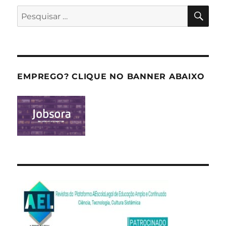
PES
Pesquisar
por:
EMPREGO? CLIQUE NO BANNER ABAIXO