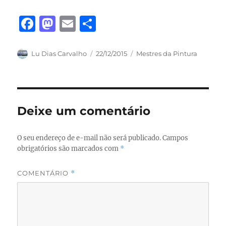
F
M
E
S
a
a
m
h
c
st
ai
a
Autor
Publicado
Categorias
Lu Dias Carvalho
22/12/2015
Mestres da Pintura
em
e
o
l
re
b
d
o
o
Deixe um comentário
o
n
k
O seu endereço de e-mail não será publicado.
Campos
obrigatórios são marcados com
*
COMENTÁRIO
*