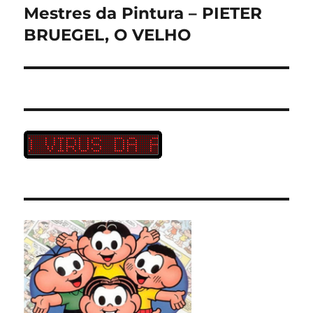
Mestres da Pintura – PIETER
Próximo
post:
BRUEGEL, O VELHO