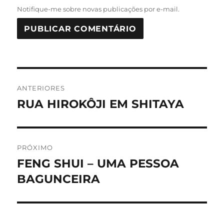
Notifique-me sobre novas publicações por e-mail.
Navegação
ANTERIORES
de
RUA HIROKÔJI EM SHITAYA
Post
anterior:
Post
PRÓXIMO
FENG SHUI – UMA PESSOA
Próximo
post:
BAGUNCEIRA