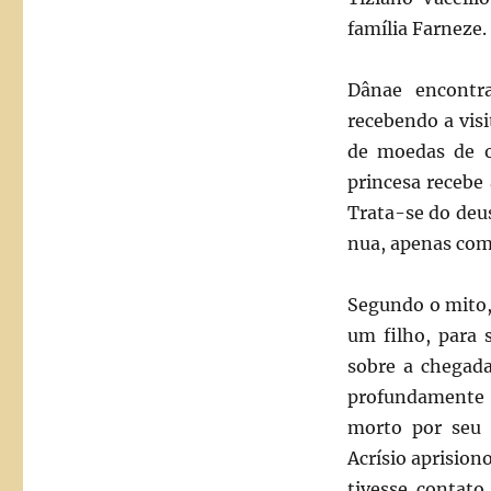
família Farneze.
Dânae encontr
recebendo a vis
de moedas de o
princesa recebe
Trata-se do deus
nua, apenas com
Segundo o mito, 
um filho, para 
sobre a chegad
profundamente 
morto por seu 
Acrísio aprision
tivesse contat