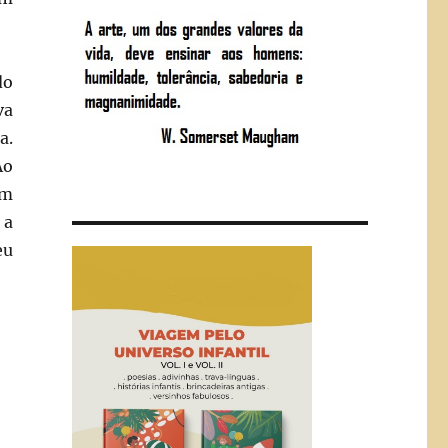
do
va
a.
Ao
em
 a
eu