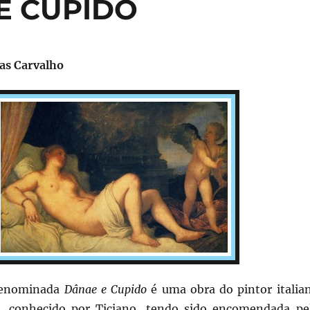
 E CUPIDO
ias Carvalho
denominada
Dânae e Cupido
é uma obra do pintor italia
o, conhecido por Ticiano, tendo sido encomendada pe