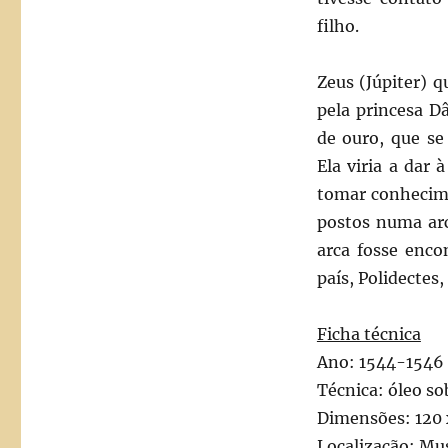
filho.
Zeus (Júpiter) 
pela princesa D
de ouro, que se
Ela viria a dar
tomar conhecime
postos numa arc
arca fosse enco
país, Polidectes
Ficha técnica
Ano: 1544-1546
Técnica: óleo so
Dimensões: 120 
Localização: Mu