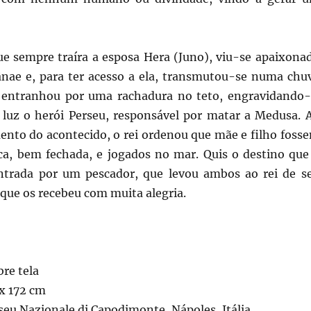
que sempre traíra a esposa Hera (Juno), viu-se apaixona
ânae e, para ter acesso a ela, transmutou-se numa chu
 entranhou por uma rachadura no teto, engravidando-
 à luz o herói Perseu, responsável por matar a Medusa. 
nto do acontecido, o rei ordenou que mãe e filho foss
a, bem fechada, e jogados no mar. Quis o destino que
ntrada por um pescador, que levou ambos ao rei de s
, que os recebeu com muita alegria.
bre tela
x 172 cm
seu Nazionale di Capodimonte, Nápoles, Itália