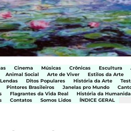
ias
Cinema
Músicas
Crônicas
Escultura
Animal Social
Arte de Viver
Estilos da Arte
 Lendas
Ditos Populares
História da Arte
Test
Pintores Brasileiros
Janelas pro Mundo
Cant
s
Flagrantes da Vida Real
História da Humanid
s
Contatos
Somos Lidos
ÍNDICE GERAL