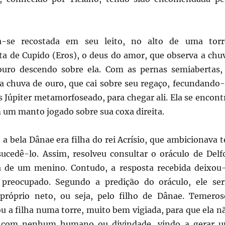
a-se recostada em seu leito, no alto de uma torr
ita de Cupido (Eros), o deus do amor, que observa a chu
uro descendo sobre ela. Com as pernas semiabertas,
 a chuva de ouro, que cai sobre seu regaço, fecundando-
 Júpiter metamorfoseado, para chegar ali. Ela se encont
 um manto jogado sobre sua coxa direita.
a bela Dânae era filha do rei Acrísio, que ambicionava t
sucedê-lo. Assim, resolveu consultar o oráculo de Delf
a de um menino. Contudo, a resposta recebida deixou
preocupado. Segundo a predição do oráculo, ele ser
próprio neto, ou seja, pelo filho de Dânae. Temeros
ou a filha numa torre, muito bem vigiada, para que ela n
o com nenhum humano ou divindade, vindo a gerar 