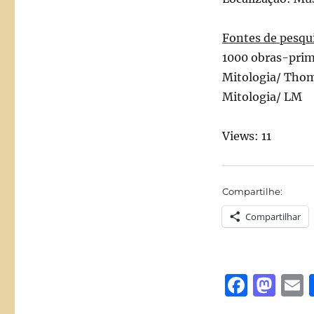
Fontes de pesqu
1000 obras-prim
Mitologia/ Thom
Mitologia/ LM
Views: 11
Compartilhe:
Compartilhar
F
M
a
a