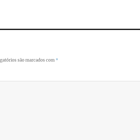
i
a
re
gatórios são marcados com
*