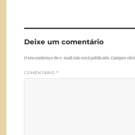
c
st
a
e
o
l
b
d
o
o
Deixe um comentário
o
n
k
O seu endereço de e-mail não será publicado.
Campos obri
COMENTÁRIO
*