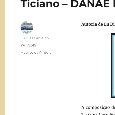
Ticiano – DÂNAE
Autoria de Lu D
Autor
Lu Dias Carvalho
Publicado
27/11/2015
em
Categorias
Mestres da Pintura
A composição 
Tiziano Vacelli