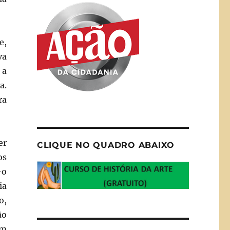
e,
va
 a
a.
ra
er
CLIQUE NO QUADRO ABAIXO
os
-o
ia
o,
ão
um