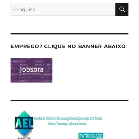
PES
Pesquisar
por:
EMPREGO? CLIQUE NO BANNER ABAIXO