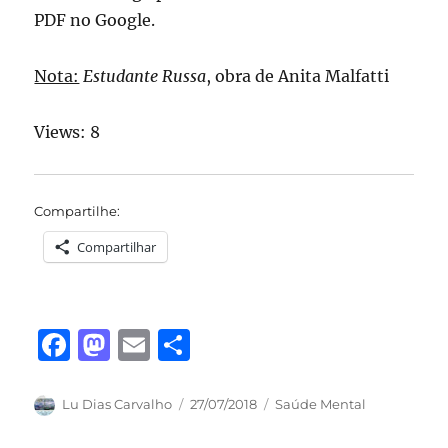
PDF no Google.
Nota:
Estudante Russa
, obra de Anita Malfatti
Views: 8
Compartilhe:
Compartilhar
F
M
E
S
a
a
m
h
c
st
ai
a
Autor
Publicado
Categorias
Lu Dias Carvalho
27/07/2018
Saúde Mental
em
e
o
l
re