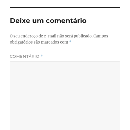
b
d
o
o
Deixe um comentário
o
n
k
O seu endereço de e-mail não será publicado.
Campos
obrigatórios são marcados com
*
COMENTÁRIO
*