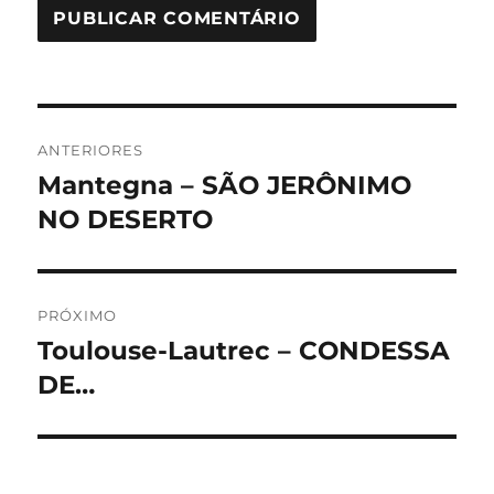
Navegação
ANTERIORES
de
Mantegna – SÃO JERÔNIMO
Post
anterior:
NO DESERTO
Post
PRÓXIMO
Toulouse-Lautrec – CONDESSA
Próximo
post:
DE…