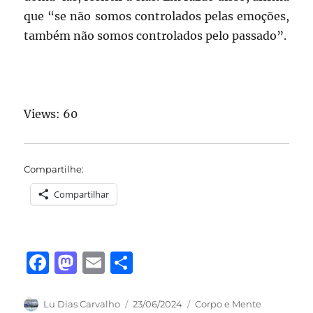
que “se não somos controlados pelas emoções,
também não somos controlados pelo passado”.
Views: 60
Compartilhe:
Compartilhar
F
M
E
S
a
a
m
h
c
st
ai
a
Autor
Publicado
Categorias
Lu Dias Carvalho
23/06/2024
Corpo e Mente