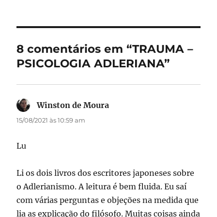
em
e
o
l
re
b
d
o
o
8 comentários em “TRAUMA –
o
n
PSICOLOGIA ADLERIANA”
k
Winston de Moura
disse:
15/08/2021 às 10:59 am
Lu
Li os dois livros dos escritores japoneses sobre
o Adlerianismo. A leitura é bem fluida. Eu saí
com várias perguntas e objeções na medida que
lia as explicação do filósofo. Muitas coisas ainda