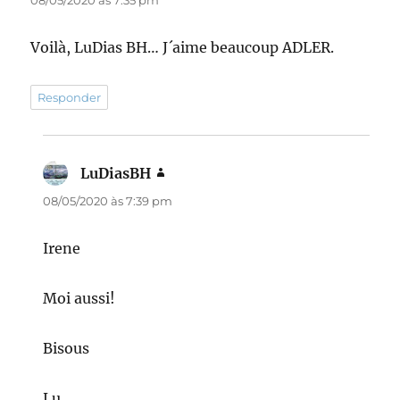
Voilà, LuDias BH… J´aime beaucoup ADLER.
Responder
LuDiasBH
disse:
08/05/2020 às 7:39 pm
Irene
Moi aussi!
Bisous
Lu