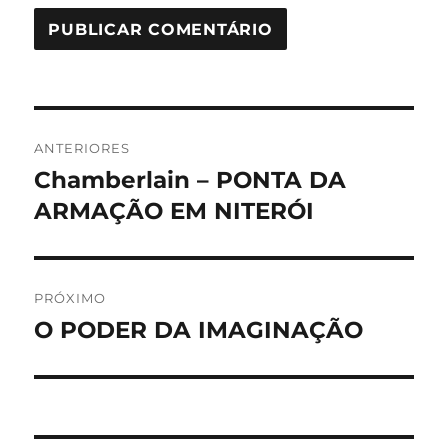
Navegação
ANTERIORES
de
Chamberlain – PONTA DA
Post
anterior:
ARMAÇÃO EM NITERÓI
Post
PRÓXIMO
O PODER DA IMAGINAÇÃO
Próximo
post: