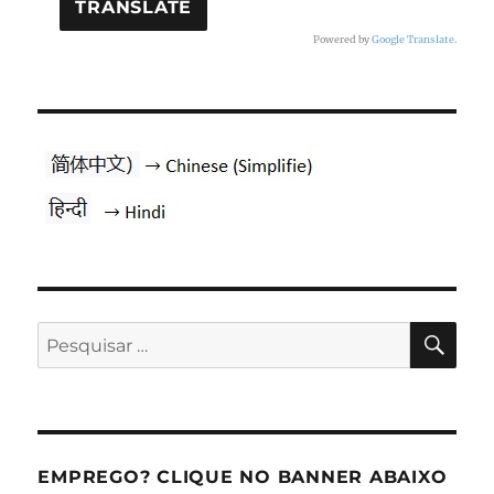
Powered by
Google Translate
.
PES
Pesquisar
por:
EMPREGO? CLIQUE NO BANNER ABAIXO