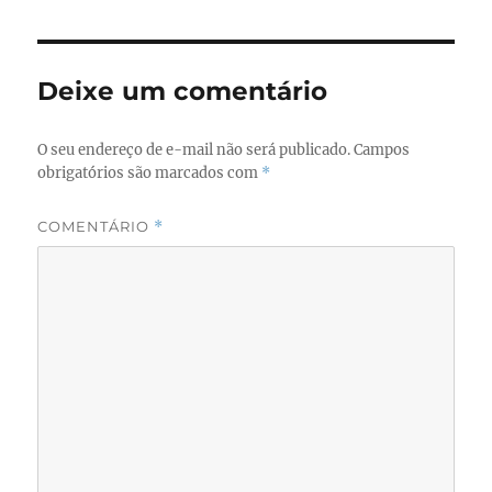
b
d
o
o
o
n
Deixe um comentário
k
O seu endereço de e-mail não será publicado.
Campos
obrigatórios são marcados com
*
COMENTÁRIO
*