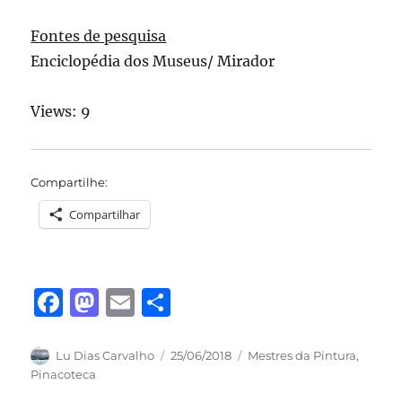
Fontes de pesquisa
Enciclopédia dos Museus/ Mirador
Views: 9
Compartilhe:
Compartilhar
F
M
E
S
a
a
m
h
c
st
ai
a
Autor
Publicado
Categorias
Lu Dias Carvalho
25/06/2018
Mestres da Pintura
,
em
Pinacoteca
e
o
l
re