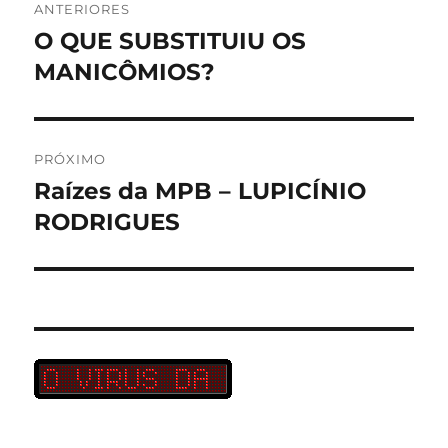
ANTERIORES
de
O QUE SUBSTITUIU OS
Post
anterior:
MANICÔMIOS?
Post
PRÓXIMO
Raízes da MPB – LUPICÍNIO
Próximo
post:
RODRIGUES