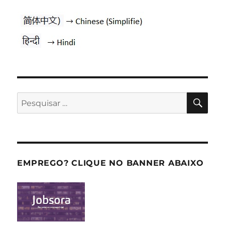
PES
Pesquisar
por:
EMPREGO? CLIQUE NO BANNER ABAIXO