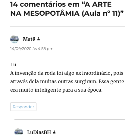
o
o
14 comentários em “A ARTE
o
n
NA MESOPOTÂMIA (Aula nº 11)”
k
Matê
disse:
14/09/2020 às 4:58 pm
Lu
A invenção da roda foi algo extraordinário, pois
através dela muitas outras surgiram. Essa gente
era muito inteligente para a sua época.
Responder
LuDiasBH
disse: