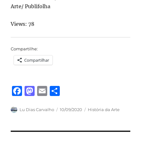
Arte/ Publifolha
Views: 78
Compartilhe:
Compartilhar
F
M
E
S
a
a
m
h
c
st
ai
a
Autor
Publicado
Categorias
Lu Dias Carvalho
10/09/2020
História da Arte
em
e
o
l
re
b
d