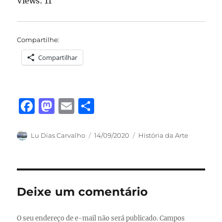
Views: 11
Compartilhe:
Compartilhar
F
M
E
S
a
a
m
h
c
st
ai
a
Autor
Publicado
Categorias
Lu Dias Carvalho
14/09/2020
História da Arte
em
e
o
l
re
b
d
o
o
Deixe um comentário
o
n
k
O seu endereço de e-mail não será publicado.
Campos