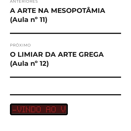
ANTERIORES
de
A ARTE NA MESOPOTÂMIA
Post
anterior:
(Aula nº 11)
Post
PRÓXIMO
O LIMIAR DA ARTE GREGA
Próximo
post:
(Aula nº 12)