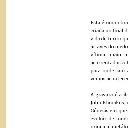
Esta é uma obra 
criada no final 
vida de terror 
através do medo
vítima, maior 
acorrentados à 
para onde iam 
vemos acontecer
A gravura é a i
John Klimakos, n
Gênesis em que 
evoluir de modo
principal metáf