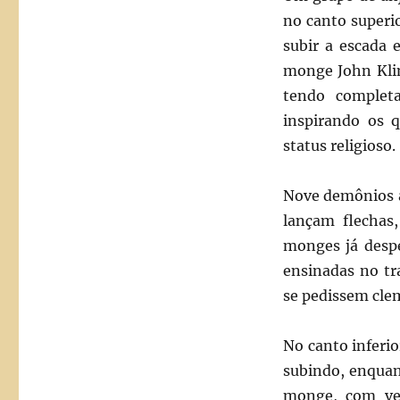
no canto superio
subir a escada 
monge John Klim
tendo completa
inspirando os 
status religioso.
Nove demônios a
lançam flechas
monges já despe
ensinadas no t
se pedissem cle
No canto inferi
subindo, enquan
monge, com ves