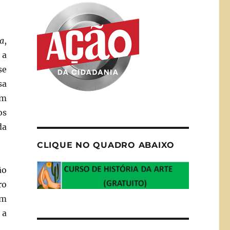
a
,
 a
se
sa
am
os
da
CLIQUE NO QUADRO ABAIXO
ão
ro
em
 a