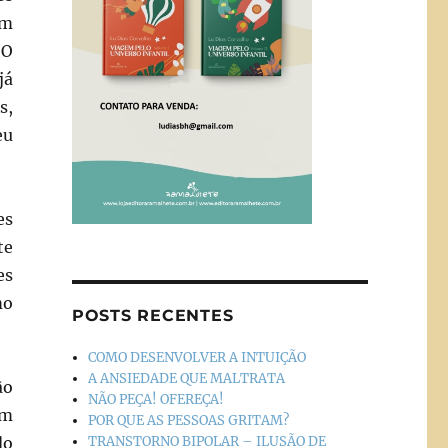
am
 O
já
s,
eu
es
te
es
mo
POSTS RECENTES
COMO DESENVOLVER A INTUIÇÃO
A ANSIEDADE QUE MALTRATA
ão
NÃO PEÇA! OFEREÇA!
Um
POR QUE AS PESSOAS GRITAM?
do
TRANSTORNO BIPOLAR – ILUSÃO DE