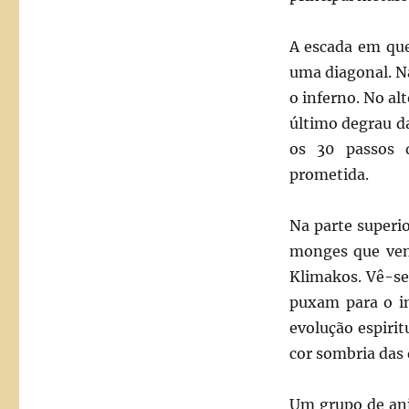
A escada em que
uma diagonal. Na
o inferno. No a
último degrau da
os 30 passos d
prometida.
Na parte superio
monges que ven
Klimakos. Vê-se,
puxam para o in
evolução espirit
cor sombria das
Um grupo de anj