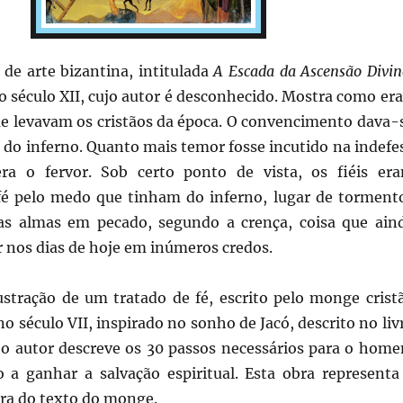
de arte bizantina, intitulada
A Escada da Ascensão Divin
do século XII, cujo autor é desconhecido. Mostra como era
que levavam os cristãos da época. O convencimento dava-
 do inferno. Quanto mais temor fosse incutido na indefe
era o fervor. Sob certo ponto de vista, os fiéis er
fé pelo medo que tinham do inferno, lugar de torment
as almas em pecado, segundo a crença, coisa que ain
 nos dias de hoje em inúmeros credos.
lustração de um tratado de fé, escrito pelo monge crist
o século VII, inspirado no sonho de Jacó, descrito no liv
o autor descreve os 30 passos necessários para o hom
 a ganhar a salvação espiritual. Esta obra representa
ora do texto do monge.