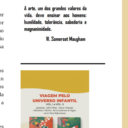
ar
or
ao
iu
sa
os
hn
os
da
 a
es