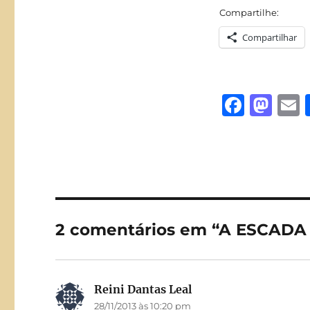
Compartilhe:
Compartilhar
F
M
a
a
c
st
a
e
o
l
b
d
o
o
2 comentários em “A ESCAD
o
n
k
Reini Dantas Leal
disse:
28/11/2013 às 10:20 pm