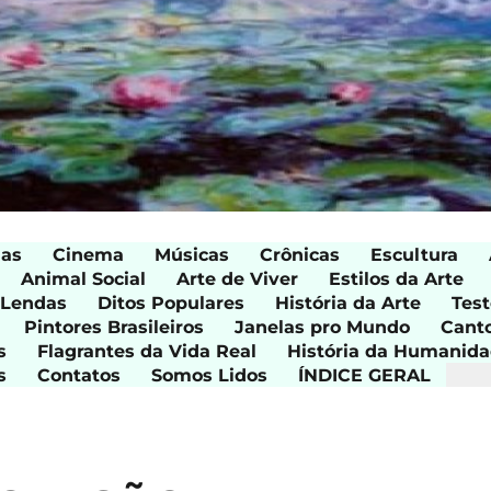
ias
Cinema
Músicas
Crônicas
Escultura
Animal Social
Arte de Viver
Estilos da Arte
 Lendas
Ditos Populares
História da Arte
Test
Pintores Brasileiros
Janelas pro Mundo
Cant
s
Flagrantes da Vida Real
História da Humanid
s
Contatos
Somos Lidos
ÍNDICE GERAL