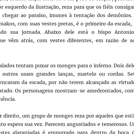
r esquerdo da ilustração, reza para que os fiéis consig
e chegar ao paraíso, imunes à tentação dos demônios.
akos, com suas vestes pretas, é o primeiro da escada, 
do sua jornada. Abaixo dele está o bispo Antonio
que vêm atrás, com vestes diferentes, em razão de s
lados tentam puxar os monges para o inferno. Dois del
, outros usam grandes lanças, martelo ou cordas. Se
ncaram da escada, por não terem alcançado as virtud
ratado. Os personagens mostram-se amedrontados, co
mência.
or direito, um grupo de monges reza por aqueles que est
to espera sua vez. Parecem angustiados e temerosos. 
tes alaranjadas é empurrado para dentro da boca 