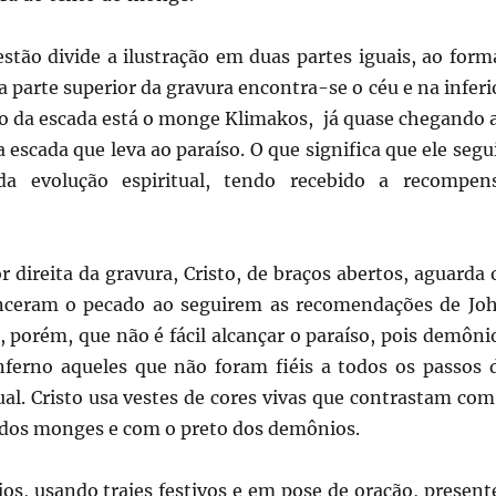
stão divide a ilustração em duas partes iguais, ao form
 parte superior da gravura encontra-se o céu e na inferi
lto da escada está o monge Klimakos, já quase chegando 
 escada que leva ao paraíso. O que significa que ele segu
a evolução espiritual, tendo recebido a recompen
r direita da gravura, Cristo, de braços abertos, aguarda 
ceram o pecado ao seguirem as recomendações de Jo
 porém, que não é fácil alcançar o paraíso, pois demôni
ferno aqueles que não foram fiéis a todos os passos 
ual. Cristo usa vestes de cores vivas que contrastam com
 dos monges e com o preto dos demônios.
os, usando trajes festivos e em pose de oração, present