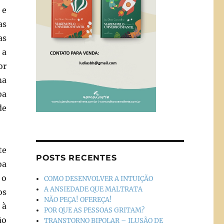
 e
as
as
 a
or
ma
ba
de
te
POSTS RECENTES
oa
 o
COMO DESENVOLVER A INTUIÇÃO
A ANSIEDADE QUE MALTRATA
os
NÃO PEÇA! OFEREÇA!
 à
POR QUE AS PESSOAS GRITAM?
ão
TRANSTORNO BIPOLAR – ILUSÃO DE