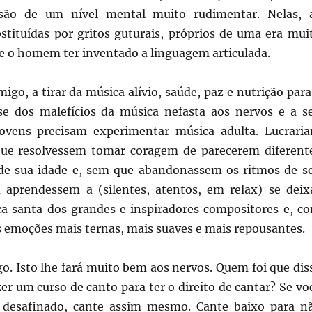
 são de um nível mental muito rudimentar. Nelas, 
bstituídas por gritos guturais, próprios de uma era mui
de o homem ter inventado a linguagem articulada.
go, a tirar da música alívio, saúde, paz e nutrição para
e dos malefícios da música nefasta aos nervos e a s
jovens precisam experimentar música adulta. Lucrari
que resolvessem tomar coragem de parecerem diferent
de sua idade e, sem que abandonassem os ritmos de s
aprendessem a (silentes, atentos, em relax) se deix
ca santa dos grandes e inspiradores compositores e, c
as emoções mais ternas, mais suaves e mais repousantes.
o. Isto lhe fará muito bem aos nervos. Quem foi que dis
zer um curso de canto para ter o direito de cantar? Se vo
 desafinado, cante assim mesmo. Cante baixo para n