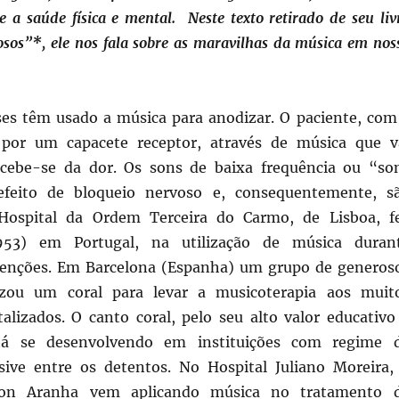
e a saúde física e mental. Neste texto retirado de seu liv
osos”*, ele nos
fala sobre as maravilhas da música em nos
es têm usado a música para anodizar. O paciente, com
 por um capacete receptor, através de música que v
rcebe-se da dor. Os sons de baixa frequência ou “so
feito de bloqueio nervoso e, consequentemente, s
 Hospital da Ordem Terceira do Carmo, de Lisboa, f
1953) em Portugal, na utilização de música duran
venções. Em Barcelona (Espanha) um grupo de generos
zou um coral para levar a musicoterapia aos muit
talizados. O canto coral, pelo seu alto valor educativo
stá se desenvolvendo em instituições com regime 
usive entre os detentos. No Hospital Juliano Moreira,
son Aranha vem aplicando música no tratamento 