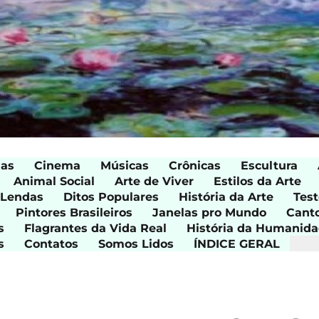
ias
Cinema
Músicas
Crônicas
Escultura
Animal Social
Arte de Viver
Estilos da Arte
 Lendas
Ditos Populares
História da Arte
Test
Pintores Brasileiros
Janelas pro Mundo
Cant
s
Flagrantes da Vida Real
História da Humanid
s
Contatos
Somos Lidos
ÍNDICE GERAL