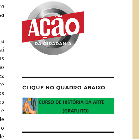
ro
sa
 a
ai
ns
ão
ez
te
CLIQUE NO QUADRO ABAIXO
os
os
 e
de
 o
de