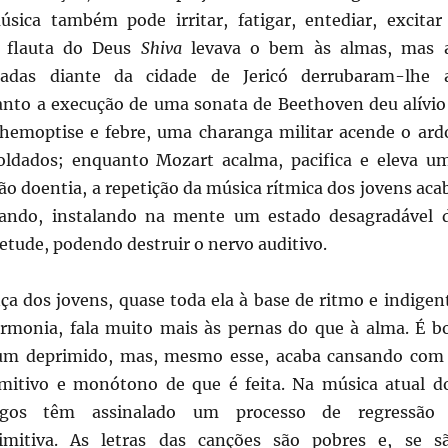
sica também pode irritar, fatigar, entediar, excitar
 A flauta do Deus
Shiva
levava o bem às almas, mas 
radas diante da cidade de Jericó derrubaram-lhe 
nto a execução de uma sonata de Beethoven deu alívio
hemoptise e febre, uma charanga militar acende o ard
oldados; enquanto Mozart acalma, pacifica e eleva u
o doentia, a repetição da música rítmica dos jovens aca
igando, instalando na mente um estado desagradável 
etude, podendo destruir o nervo auditivo.
ça dos jovens, quase toda ela à base de ritmo e indigen
rmonia, fala muito mais às pernas do que à alma. É b
 um deprimido, mas, mesmo esse, acaba cansando com
mitivo e monótono de que é feita. Na música atual d
logos têm assinalado um processo de regressão
imitiva. As letras das canções são pobres e, se s