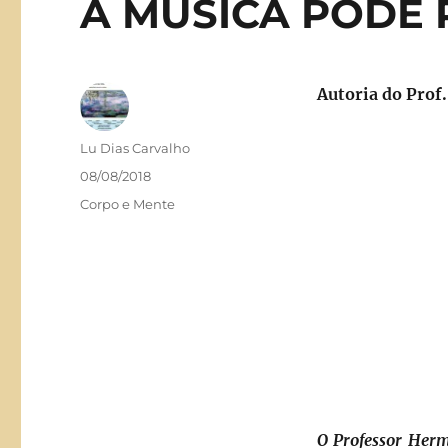
A MÚSICA PODE 
Autoria do Pro
Autor
Lu Dias Carvalho
Publicado
08/08/2018
em
Categorias
Corpo e Mente
O Professor Herm