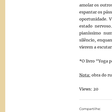
amolar os outros
espantar os páss
oportunidade. V
estado nervoso
pianíssimo nu
silêncio, enqua
vierem a escutar
*O livro “Yoga 
Nota:
obra do r
Views: 20
Compartilhe: