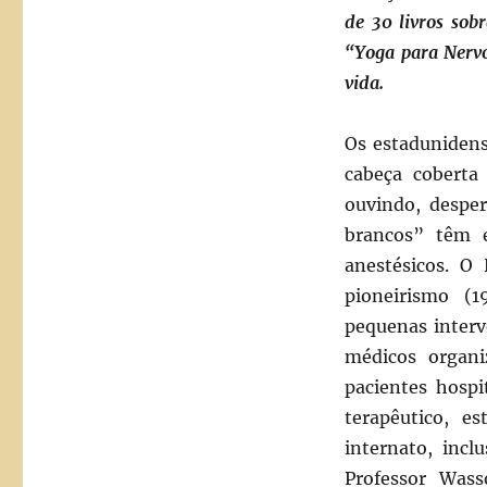
de 30 livros sobr
“Yoga para Nerv
vida.
Os estadunidens
cabeça coberta
ouvindo, despe
brancos” têm e
anestésicos. O
pioneirismo (
pequenas inter
médicos organi
pacientes hospi
terapêutico, e
internato, incl
Professor Was