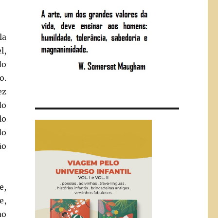
la
l,
do
o.
ez
do
lo
do
ão
e,
e,
ao