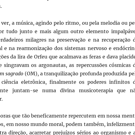
.
ver, a música, agindo pelo ritmo, ou pela melodia ou pe
or tudo junto e mais algum outro elemento impalpáve
erdadeiros milagres na preservação e na recuperação 
al e na rearmonização dos sistemas nervoso e endócrin
ções da lira de Orfeu que acalmava as feras e dava placid
 singravam os argonautas, as repercussões cósmicas 
m sagrado
(OM), a tranquilização profunda produzida pe
iência eletrônica, finalmente os poderes infinitos 
ente juntam-se numa divina musicoterapia que n
r.
noras que tão beneficamente repercutem em nossa ment
os, em nosso mundo moral, podem também, infelizment
tra direção, acarretar prejuízos sérios ao organismo e 