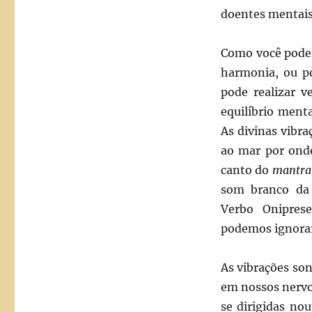
doentes mentais
Como você pode 
harmonia, ou p
pode realizar v
equilíbrio ment
As divinas vibra
ao mar por onde
canto do
mantra
som branco da c
Verbo Onipres
podemos ignora
As vibrações so
em nossos nerv
se dirigidas nou