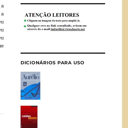
 a
 a
eu
eu
eu
ue
DICIONÁRIOS PARA USO