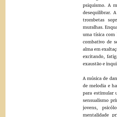
psiquismo. A mú
desequilibrar.
trombetas sop
muralhas. Enqua
uma tísica com 
combativo de s
alma em exaltaçã
excitando, fat
exaustão e inqui
A música de dan
de melodia e ha
para estimular
sensualismo pri
jovens, psicó
mentalidade pr