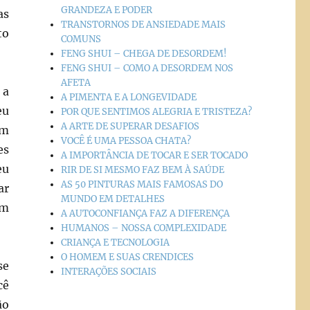
GRANDEZA E PODER
as
TRANSTORNOS DE ANSIEDADE MAIS
to
COMUNS
FENG SHUI – CHEGA DE DESORDEM!
FENG SHUI – COMO A DESORDEM NOS
AFETA
 a
A PIMENTA E A LONGEVIDADE
eu
POR QUE SENTIMOS ALEGRIA E TRISTEZA?
A ARTE DE SUPERAR DESAFIOS
am
VOCÊ É UMA PESSOA CHATA?
es
A IMPORTÂNCIA DE TOCAR E SER TOCADO
eu
RIR DE SI MESMO FAZ BEM À SAÚDE
AS 50 PINTURAS MAIS FAMOSAS DO
ar
MUNDO EM DETALHES
om
A AUTOCONFIANÇA FAZ A DIFERENÇA
HUMANOS – NOSSA COMPLEXIDADE
CRIANÇA E TECNOLOGIA
O HOMEM E SUAS CRENDICES
se
INTERAÇÕES SOCIAIS
cê
ão