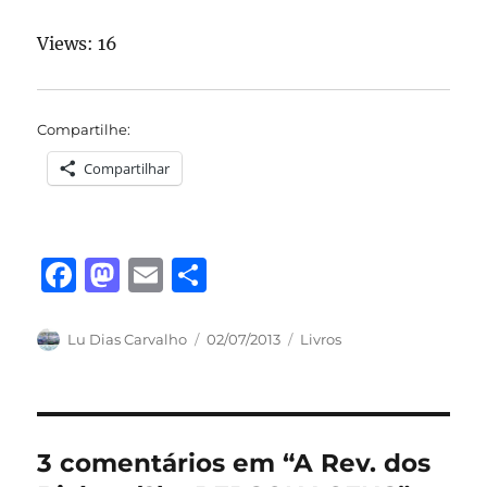
Views: 16
Compartilhe:
Compartilhar
F
M
E
S
a
a
m
h
c
st
ai
a
Autor
Publicado
Categorias
Lu Dias Carvalho
02/07/2013
Livros
em
e
o
l
re
b
d
o
o
3 comentários em “A Rev. dos
o
n