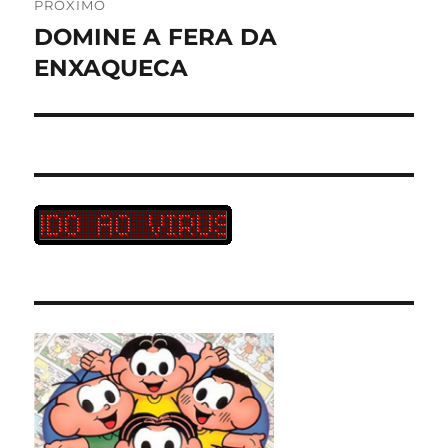
PRÓXIMO
DOMINE A FERA DA
Próximo
post:
ENXAQUECA