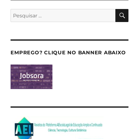
PES
Pesquisar
por:
EMPREGO? CLIQUE NO BANNER ABAIXO