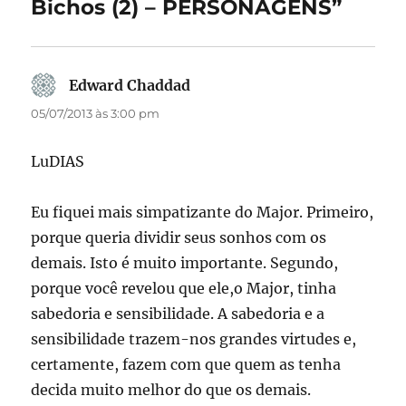
Bichos (2) – PERSONAGENS”
k
Edward Chaddad
disse:
05/07/2013 às 3:00 pm
LuDIAS
Eu fiquei mais simpatizante do Major. Primeiro,
porque queria dividir seus sonhos com os
demais. Isto é muito importante. Segundo,
porque você revelou que ele,o Major, tinha
sabedoria e sensibilidade. A sabedoria e a
sensibilidade trazem-nos grandes virtudes e,
certamente, fazem com que quem as tenha
decida muito melhor do que os demais.