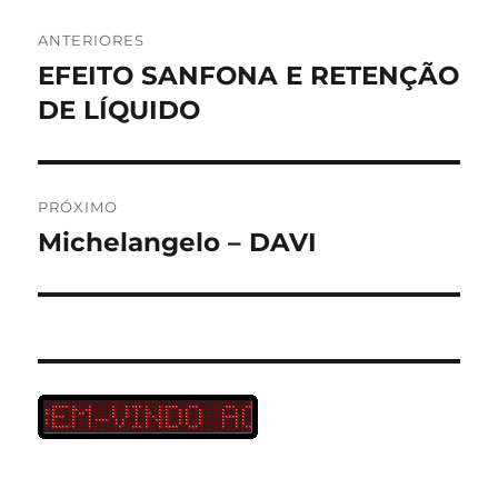
Navegação
ANTERIORES
de
EFEITO SANFONA E RETENÇÃO
Post
anterior:
DE LÍQUIDO
Post
PRÓXIMO
Michelangelo – DAVI
Próximo
post: