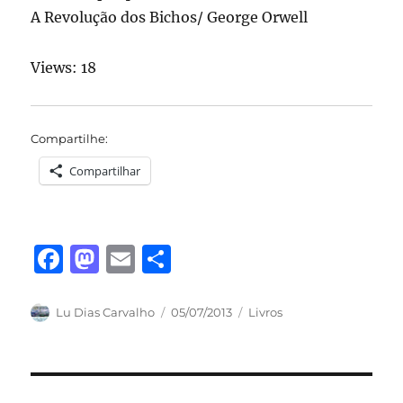
A Revolução dos Bichos/ George Orwell
Views: 18
Compartilhe:
Compartilhar
F
M
E
S
a
a
m
h
c
st
ai
a
Autor
Publicado
Categorias
Lu Dias Carvalho
05/07/2013
Livros
em
e
o
l
re
b
d