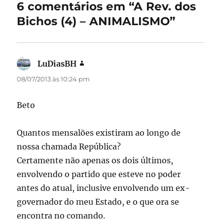
o
o
6 comentários em “A Rev. dos
o
n
Bichos (4) – ANIMALISMO”
k
LuDiasBH
disse:
08/07/2013 às 10:24 pm
Beto
Quantos mensalões existiram ao longo de
nossa chamada República?
Certamente não apenas os dois últimos,
envolvendo o partido que esteve no poder
antes do atual, inclusive envolvendo um ex-
governador do meu Estado, e o que ora se
encontra no comando.