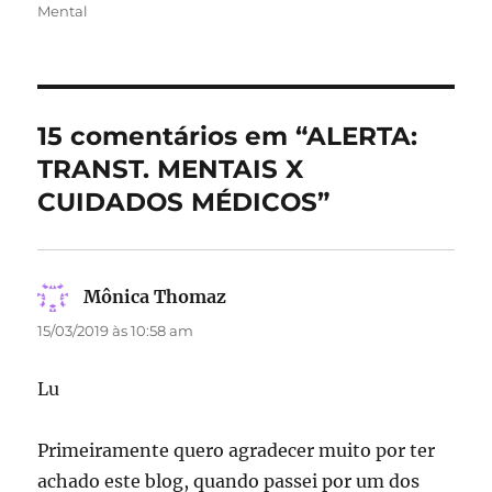
em
Mental
e
o
l
re
b
d
o
o
o
n
15 comentários em “ALERTA:
k
TRANST. MENTAIS X
CUIDADOS MÉDICOS”
Mônica Thomaz
disse:
15/03/2019 às 10:58 am
Lu
Primeiramente quero agradecer muito por ter
achado este blog, quando passei por um dos