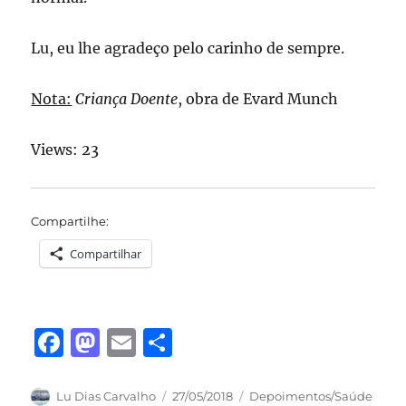
Lu, eu lhe agradeço pelo carinho de sempre.
Nota:
Criança Doente
, obra de Evard Munch
Views: 23
Compartilhe:
Compartilhar
F
M
E
S
a
a
m
h
c
st
ai
a
Autor
Publicado
Categorias
Lu Dias Carvalho
27/05/2018
Depoimentos/Saúde