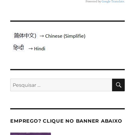
Powered by
Google Translate
.
PES
Pesquisar
por:
EMPREGO? CLIQUE NO BANNER ABAIXO