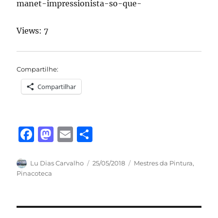
manet-impressionista-so-que-
Views: 7
Compartilhe:
Compartilhar
F
M
E
S
a
a
m
h
c
st
ai
a
Autor
Publicado
Categorias
Lu Dias Carvalho
25/05/2018
Mestres da Pintura
,
em
Pinacoteca
e
o
l
re
b
d
o
o