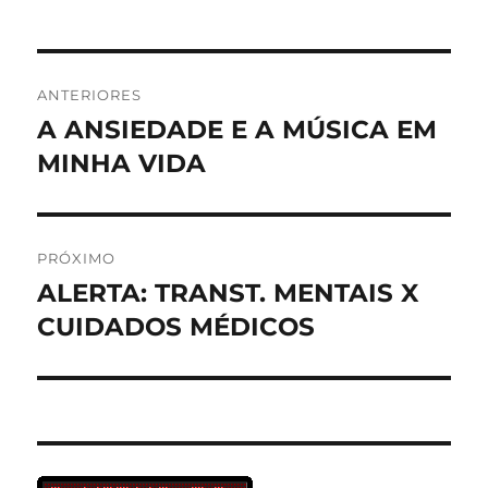
Navegação
ANTERIORES
de
A ANSIEDADE E A MÚSICA EM
Post
anterior:
MINHA VIDA
Post
PRÓXIMO
ALERTA: TRANST. MENTAIS X
Próximo
post:
CUIDADOS MÉDICOS