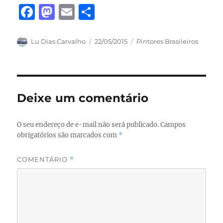
F
M
E
S
a
a
m
h
c
st
ai
a
Autor
Publicado
Categorias
Lu Dias Carvalho
22/05/2015
Pintores Brasileiros
em
e
o
l
re
b
d
o
o
Deixe um comentário
o
n
k
O seu endereço de e-mail não será publicado.
Campos
obrigatórios são marcados com
*
COMENTÁRIO
*