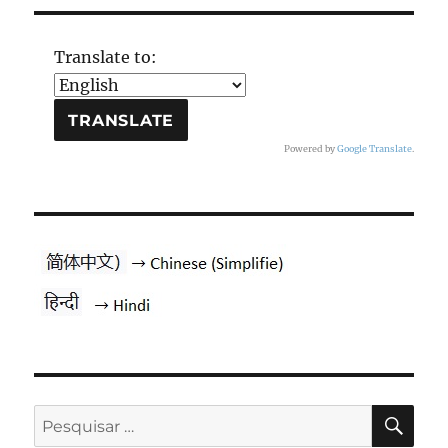
Translate to:
Powered by
Google Translate
.
PES
Pesquisar
por: