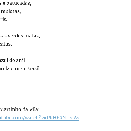
s e batucadas,
 mulatas,
ris.
ssas verdes matas,
catas,
azul de anil
ela o meu Brasil.
artinho da Vila:
utube.com/watch?v=PbHE0N_siAs