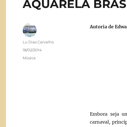
AQUARELA BRAS
Autoria de Edw
Autor
Lu Dias Carvalho
Publicado
18/02/2014
em
Categorias
Música
Embora seja um
carnaval, princ