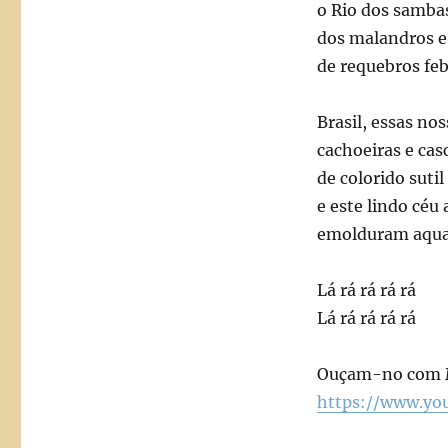
o Rio dos samba
dos malandros e
de requebros feb
Brasil, essas no
cachoeiras e cas
de colorido sutil
e este lindo céu 
emolduram aquar
Lá rá rá rá rá
Lá rá rá rá rá
Ouçam-no com M
https://www.yo