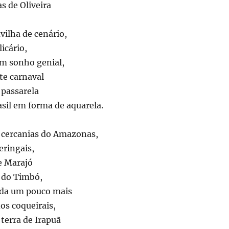
s de Oliveira
ilha de cenário,
icário,
um sonho genial,
te carnaval
 passarela
rasil em forma de aquarela.
 cercanias do Amazonas,
eringais,
de Marajó
a do Timbó,
da um pouco mais
os coqueirais,
 terra de Irapuã