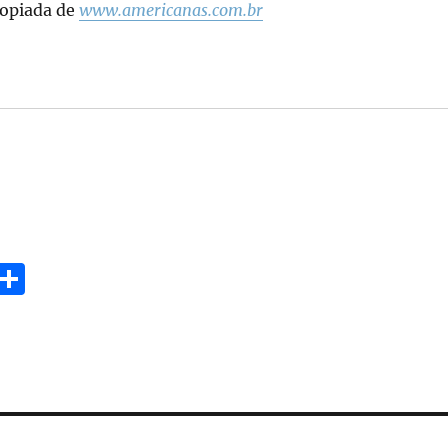
opiada de
www.americanas.com.br
E
S
m
h
i
a
re