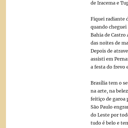
de Iracema e Tu
Fiquei radiante d
quando cheguei 
Bahia de Castro 
das noites de m
Depois de atrave
assisti em Pern
a festa do frevo
Brasília tem o s
na arte, na belez
feitiço de garoa 
São Paulo engran
do Leste por to
tudo é belo e te