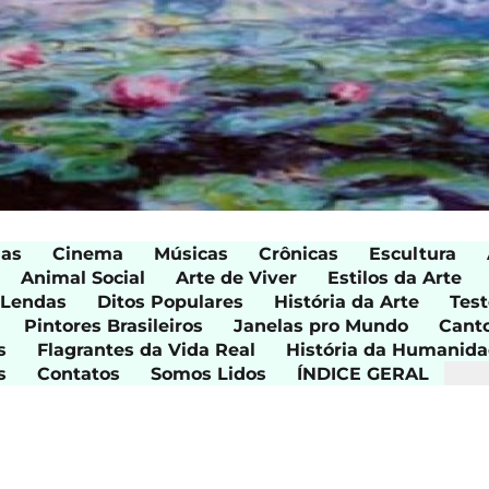
ias
Cinema
Músicas
Crônicas
Escultura
Animal Social
Arte de Viver
Estilos da Arte
 Lendas
Ditos Populares
História da Arte
Test
Pintores Brasileiros
Janelas pro Mundo
Cant
s
Flagrantes da Vida Real
História da Humanid
s
Contatos
Somos Lidos
ÍNDICE GERAL