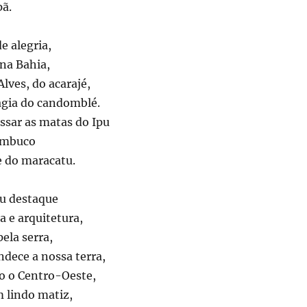
pã.
e alegria,
na Bahia,
Alves, do acarajé,
agia do candomblé.
ssar as matas do Ipu
ambuco
 e do maracatu.
eu destaque
a e arquitetura,
pela serra,
dece a nossa terra,
do o Centro-Oeste,
m lindo matiz,