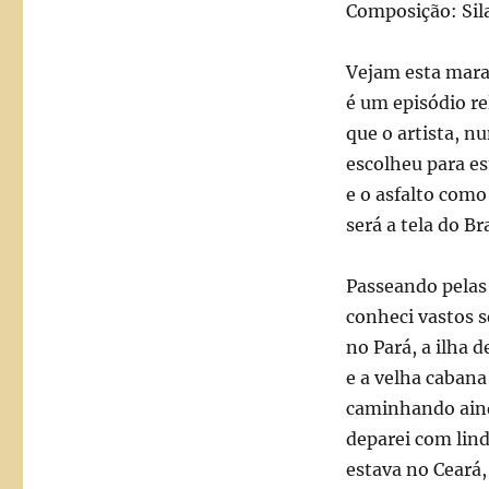
Composição: Sila
Vejam esta marav
é um episódio rel
que o artista, n
escolheu para es
e o asfalto como
será a tela do B
Passeando pelas
conheci vastos s
no Pará, a ilha 
e a velha caban
caminhando ain
deparei com lind
estava no Ceará,