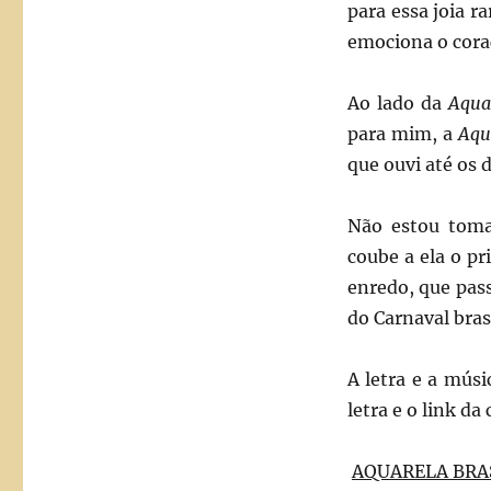
para essa joia r
emociona o coraç
Ao lado da
Aqua
para mim, a
Aqu
que ouvi até os d
Não estou toma
coube a ela o p
enredo, que pas
do Carnaval brasi
A letra e a mús
letra e o link da
AQUARELA BRA