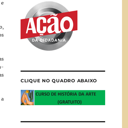
 e
o,
os
as
a-
as
CLIQUE NO QUADRO ABAIXO
 a