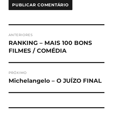
Navegação
ANTERIORES
de
RANKING – MAIS 100 BONS
Post
anterior:
FILMES / COMÉDIA
Post
PRÓXIMO
Michelangelo – O JUÍZO FINAL
Próximo
post: