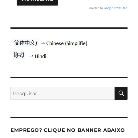
Powered by
Google Translate
.
PES
Pesquisar
por:
EMPREGO? CLIQUE NO BANNER ABAIXO