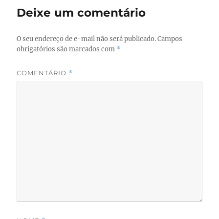
o
o
Deixe um comentário
o
n
k
O seu endereço de e-mail não será publicado.
Campos
obrigatórios são marcados com
*
COMENTÁRIO
*