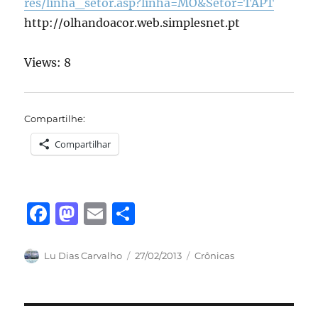
res/linha_setor.asp?linha=MO&Setor=TAPT
http://olhandoacor.web.simplesnet.pt
Views: 8
Compartilhe:
Compartilhar
F
M
E
S
a
a
m
h
c
st
ai
a
Autor
Publicado
Categorias
Lu Dias Carvalho
27/02/2013
Crônicas
em
e
o
l
re
b
d