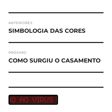
Navegação
ANTERIORES
de
SIMBOLOGIA DAS CORES
Post
anterior:
Post
PRÓXIMO
COMO SURGIU O CASAMENTO
Próximo
post: