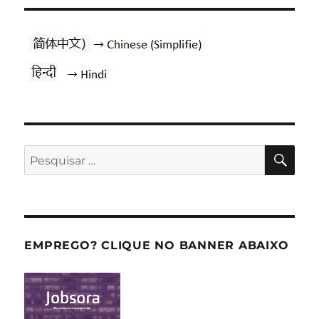
PES
Pesquisar
por:
EMPREGO? CLIQUE NO BANNER ABAIXO