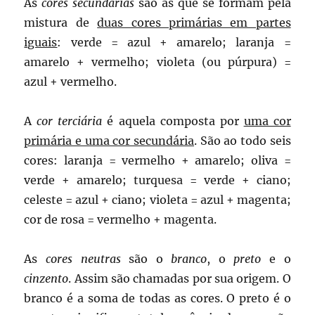
As
cores secundárias
são as que se formam pela
mistura de
duas cores primárias em partes
iguais
: verde = azul + amarelo; laranja =
amarelo + vermelho; violeta (ou púrpura) =
azul + vermelho.
A
cor terciária
é aquela composta por
uma cor
primária e uma cor secundária
. São ao todo seis
cores: laranja = vermelho + amarelo; oliva =
verde + amarelo; turquesa = verde + ciano;
celeste = azul + ciano; violeta = azul + magenta;
cor de rosa = vermelho + magenta.
As
cores neutras
são o
branco
, o
preto
e o
cinzento
. Assim são chamadas por sua origem. O
branco é a soma de todas as cores. O preto é o