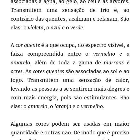
associadas à água, ao gelo, ao céu e às arvores.
Transmitem uma sensação de frio e, ao
contrário das quentes, acalmam e relaxam. São
elas: o
violeta
, o
azul
e o
verde
.
A
cor quente
é a que ocupa, no espectro visível, a
faixa compreendida entre o
vermelho e o
amarelo
, além de toda a gama de
marrons e
ocres
. As
cores quentes
são associadas ao sol e ao
fogo. Transmitem uma sensação de calor,
levando as pessoas a se sentirem mais alegres e
com mais energia, pois são estimulantes. São
elas: o
amarelo
, o
laranja
e o
vermelho
.
Algumas cores podem ser usadas em maior
quantidade e outras não. De modo que é preciso