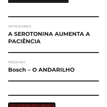
Navegação
ANTERIORES
de
A SEROTONINA AUMENTA A
Post
anterior:
PACIÊNCIA
Post
PRÓXIMO
Bosch – O ANDARILHO
Próximo
post: