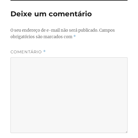
o
o
Deixe um comentário
o
n
k
O seu endereço de e-mail não será publicado.
Campos
obrigatórios são marcados com
*
COMENTÁRIO
*