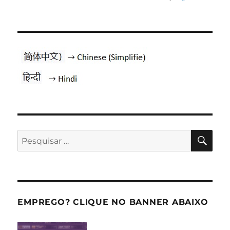
PES
Pesquisar
por:
EMPREGO? CLIQUE NO BANNER ABAIXO