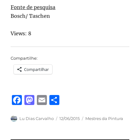
Fonte de pesquisa
Bosch/ Taschen
Views: 8
Compartilhe:
Compartilhar
F
M
E
S
a
a
m
h
c
st
ai
a
Autor
Publicado
Categorias
Lu Dias Carvalho
12/06/2015
Mestres da Pintura
em
e
o
l
re
b
d