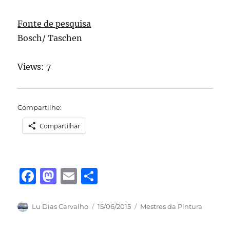
Fonte de pesquisa
Bosch/ Taschen
Views: 7
Compartilhe:
Compartilhar
F
M
E
S
a
a
m
h
c
st
ai
a
Autor
Publicado
Categorias
Lu Dias Carvalho
15/06/2015
Mestres da Pintura
em
e
o
l
re