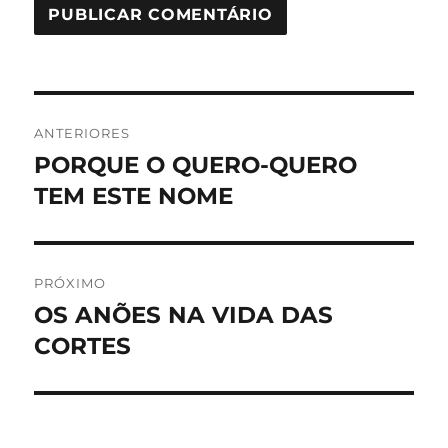
Navegação
ANTERIORES
de
PORQUE O QUERO-QUERO
Post
anterior:
TEM ESTE NOME
Post
PRÓXIMO
OS ANÕES NA VIDA DAS
Próximo
post:
CORTES