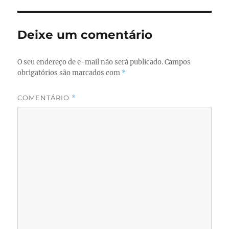
b
d
o
o
Deixe um comentário
o
n
k
O seu endereço de e-mail não será publicado.
Campos
obrigatórios são marcados com
*
COMENTÁRIO
*