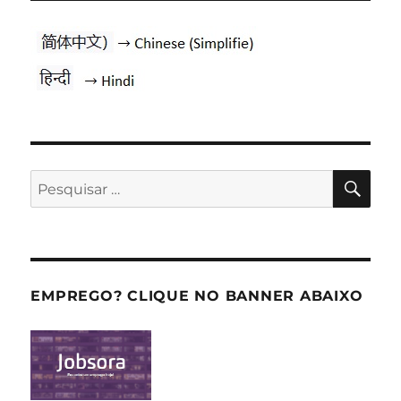
PES
Pesquisar
por:
EMPREGO? CLIQUE NO BANNER ABAIXO