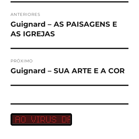
Navegação
ANTERIORES
de
Guignard – AS PAISAGENS E
Post
anterior:
AS IGREJAS
Post
PRÓXIMO
Guignard – SUA ARTE E A COR
Próximo
post: