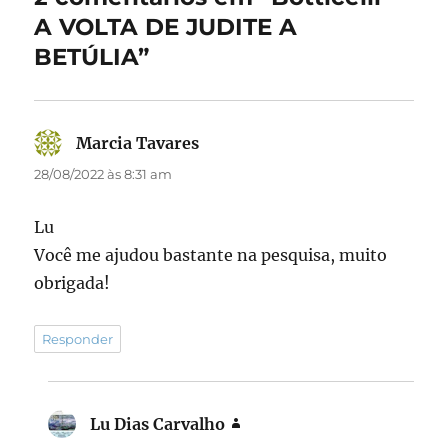
k
A VOLTA DE JUDITE A
BETÚLIA”
Marcia Tavares
disse:
28/08/2022 às 8:31 am
Lu
Você me ajudou bastante na pesquisa, muito
obrigada!
Responder
Lu Dias Carvalho
disse: