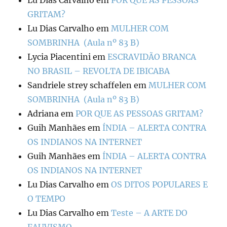
Lu Dias Carvalho
em
POR QUE AS PESSOAS
GRITAM?
Lu Dias Carvalho
em
MULHER COM
SOMBRINHA (Aula nº 83 B)
Lycia Piacentini
em
ESCRAVIDÃO BRANCA
NO BRASIL – REVOLTA DE IBICABA
Sandriele strey schaffelen
em
MULHER COM
SOMBRINHA (Aula nº 83 B)
Adriana
em
POR QUE AS PESSOAS GRITAM?
Guih Manhães
em
ÍNDIA – ALERTA CONTRA
OS INDIANOS NA INTERNET
Guih Manhães
em
ÍNDIA – ALERTA CONTRA
OS INDIANOS NA INTERNET
Lu Dias Carvalho
em
OS DITOS POPULARES E
O TEMPO
Lu Dias Carvalho
em
Teste – A ARTE DO