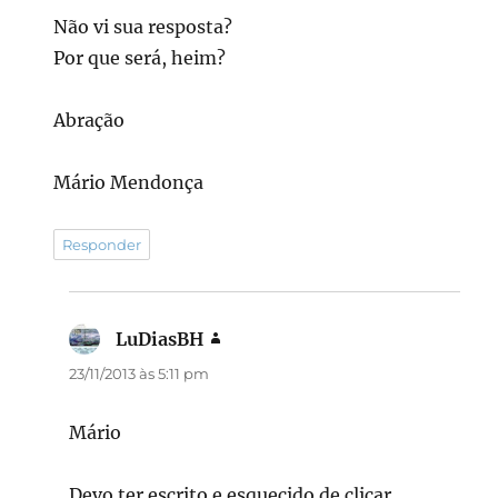
Não vi sua resposta?
Por que será, heim?
Abração
Mário Mendonça
Responder
LuDiasBH
disse:
23/11/2013 às 5:11 pm
Mário
Devo ter escrito e esquecido de clicar…