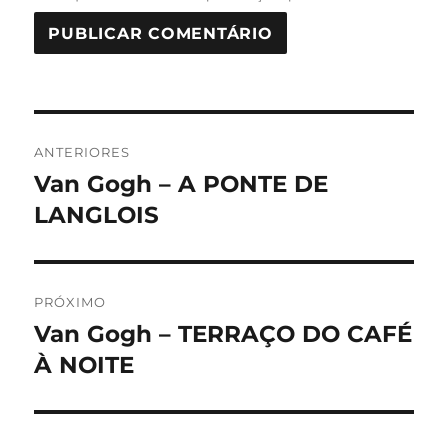
Navegação
ANTERIORES
de
Van Gogh – A PONTE DE
Post
anterior:
LANGLOIS
Post
PRÓXIMO
Van Gogh – TERRAÇO DO CAFÉ
Próximo
post:
À NOITE