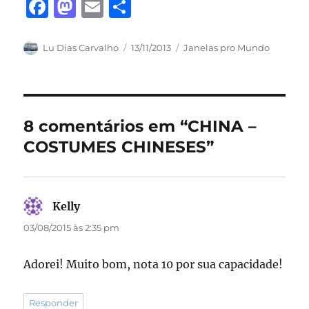
F
M
E
S
a
a
m
h
c
st
ai
a
Autor
Publicado
Categorias
Lu Dias Carvalho
13/11/2013
Janelas pro Mundo
em
e
o
l
re
b
d
o
o
8 comentários em “CHINA –
o
n
COSTUMES CHINESES”
k
Kelly
disse:
03/08/2015 às 2:35 pm
Adorei! Muito bom, nota 10 por sua capacidade!
Responder