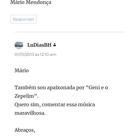
Mário Mendonça
Responder
LuDiasBH
disse:
01/10/2013 às 12:10 am
Mário
Também sou apaixonada por “Geni e o
Zepelim”.
Quero sim, comentar essa música
maravilhosa.
Abraços,