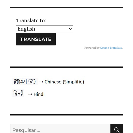
Translate to:
Powered by
Google Translate
.
PES
Pesquisar