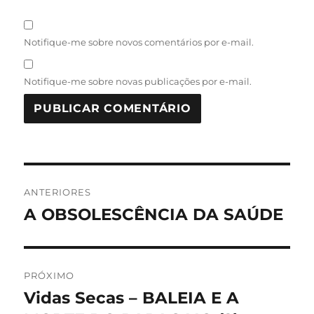
Notifique-me sobre novos comentários por e-mail.
Notifique-me sobre novas publicações por e-mail.
Navegação
ANTERIORES
de
A OBSOLESCÊNCIA DA SAÚDE
Post
anterior:
Post
PRÓXIMO
Vidas Secas – BALEIA E A
Próximo