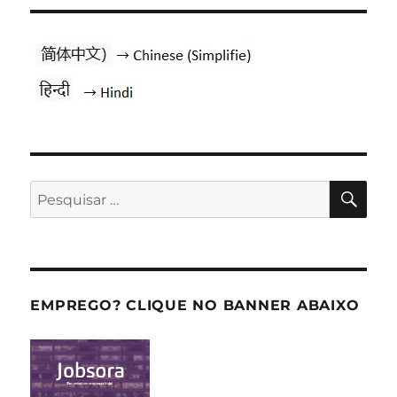
PES
Pesquisar
por:
EMPREGO? CLIQUE NO BANNER ABAIXO