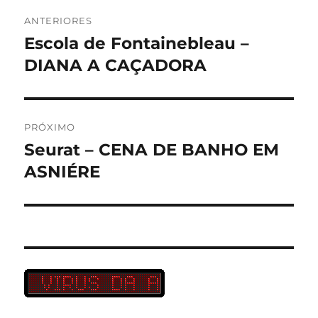
Navegação
ANTERIORES
de
Escola de Fontainebleau –
Post
anterior:
DIANA A CAÇADORA
Post
PRÓXIMO
Seurat – CENA DE BANHO EM
Próximo
post:
ASNIÉRE