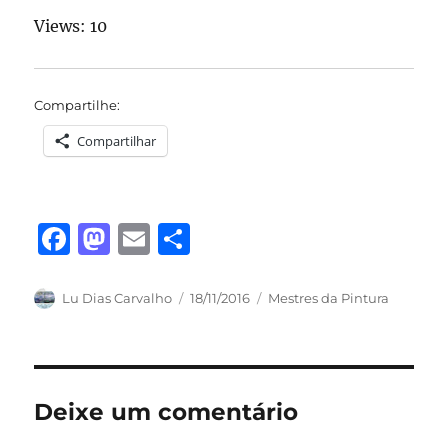
Views: 10
Compartilhe:
Compartilhar
F
M
E
S
a
a
m
h
c
st
ai
a
Autor
Publicado
Categorias
Lu Dias Carvalho
18/11/2016
Mestres da Pintura
em
e
o
l
re
b
d
o
o
Deixe um comentário
o
n