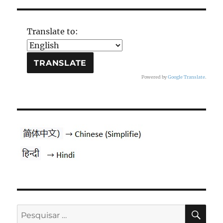
Translate to:
Powered by
Google Translate
.
PES
Pesquisar