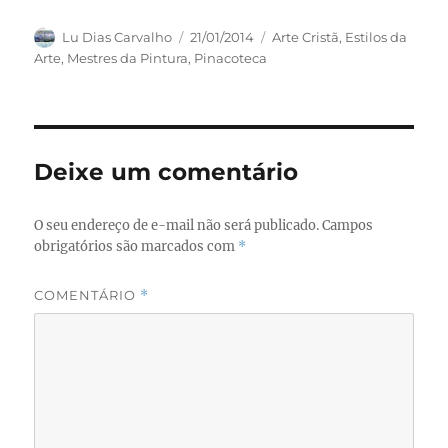
a
a
m
h
c
st
ai
a
Autor
Publicado
Categorias
Lu Dias Carvalho
21/01/2014
Arte Cristã
,
Estilos da
em
Arte
,
Mestres da Pintura
,
Pinacoteca
e
o
l
re
b
d
o
o
o
n
Deixe um comentário
k
O seu endereço de e-mail não será publicado.
Campos
obrigatórios são marcados com
*
COMENTÁRIO
*