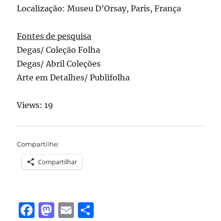
Localização: Museu D’Orsay, Paris, França
Fontes de pesquisa
Degas/ Coleção Folha
Degas/ Abril Coleções
Arte em Detalhes/ Publifolha
Views: 19
Compartilhe:
Compartilhar
F
M
E
S