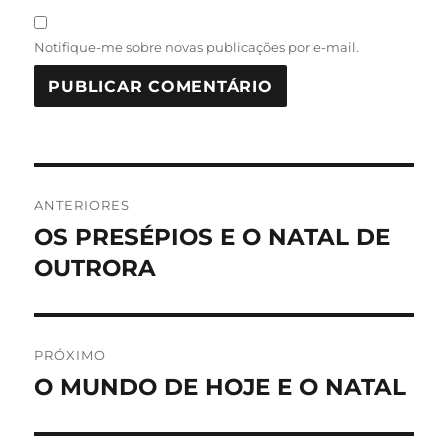
Notifique-me sobre novas publicações por e-mail.
Navegação
ANTERIORES
de
OS PRESÉPIOS E O NATAL DE
Post
anterior:
OUTRORA
Post
PRÓXIMO
O MUNDO DE HOJE E O NATAL
Próximo
post: