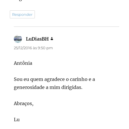
Responder
LuDiasBH
disse:
25/12/2016 às 9:50 pm
Antônia
Sou eu quem agradece o carinho e a
generosidade a mim dirigidas.
Abraços,
Lu