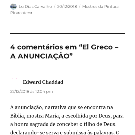
c
st
ai
a
Autor
Publicado
Categorias
Lu Dias Carvalho
20/12/2018
Mestres da Pintura
,
em
Pinacoteca
e
o
l
re
b
d
o
o
o
n
4 comentários em “El Greco –
k
A ANUNCIAÇÃO”
Edward Chaddad
disse:
22/12/2018 às 12:04 pm
A anunciação, narrativa que se encontra na
Bíblia, mostra Maria, a escolhida por Deus, para
a honra sagrada de conceber o filho de Deus,
declarando-se serva e submissa às palavras. O