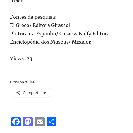
Brasil
Fontes de pesquisa:
El Greco/ Editora Girassol
Pintura na Espanha/ Cosac & Naify Editora
Enciclopédia dos Museus/ Mirador
Views: 23
Compartilhe:
Compartilhar
F
M
E
S
a
a
m
h