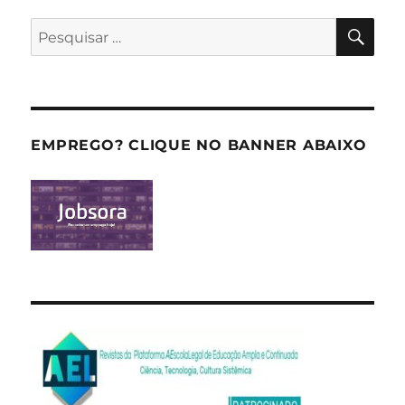
PES
Pesquisar
por:
EMPREGO? CLIQUE NO BANNER ABAIXO