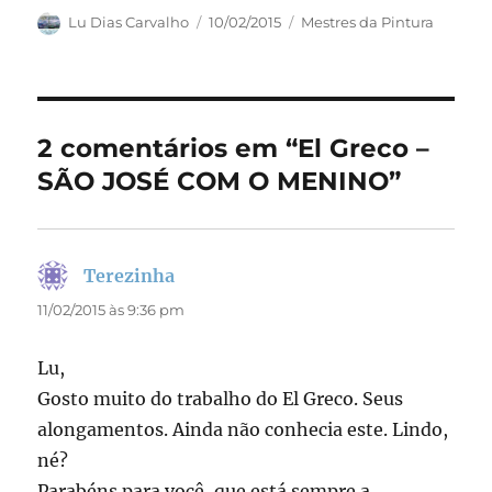
c
st
ai
a
Autor
Publicado
Categorias
Lu Dias Carvalho
10/02/2015
Mestres da Pintura
em
e
o
l
re
b
d
o
o
2 comentários em “El Greco –
o
n
SÃO JOSÉ COM O MENINO”
k
Terezinha
disse:
11/02/2015 às 9:36 pm
Lu,
Gosto muito do trabalho do El Greco. Seus
alongamentos. Ainda não conhecia este. Lindo,
né?
Parabéns para você, que está sempre a