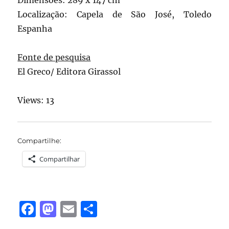
Dimensões: 289 x 147 cm
Localização: Capela de São José, Toledo
Espanha
Fonte de pesquisa
El Greco/ Editora Girassol
Views: 13
Compartilhe:
Compartilhar
F
M
E
S
a
a
m
h