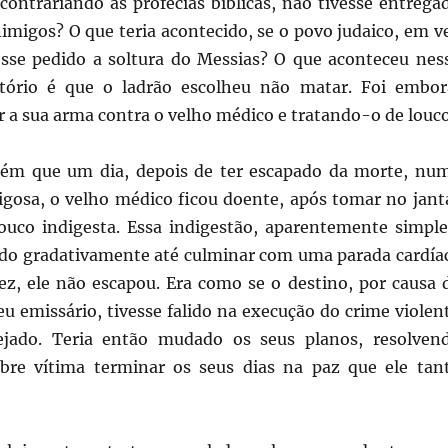
e contrariando as profecias bíblicas, não tivesse entrega
nimigos? O que teria acontecido, se o povo judaico, em v
esse pedido a soltura do Messias? O que aconteceu nes
tório é que o ladrão escolheu não matar. Foi embor
r a sua arma contra o velho médico e tratando-o de louco
ém que um dia, depois de ter escapado da morte, nu
rigosa, o velho médico ficou doente, após tomar no jant
co indigesta. Essa indigestão, aparentemente simple
ndo gradativamente até culminar com uma parada cardía
vez, ele não escapou. Era como se o destino, por causa 
eu emissário, tivesse falido na execução do crime violen
ejado. Teria então mudado os seus planos, resolven
bre vítima terminar os seus dias na paz que ele tan