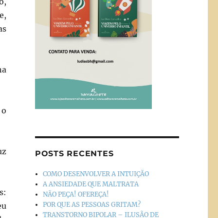
o,
e,
as
na
 o
uz
POSTS RECENTES
COMO DESENVOLVER A INTUIÇÃO
A ANSIEDADE QUE MALTRATA
s:
NÃO PEÇA! OFEREÇA!
POR QUE AS PESSOAS GRITAM?
eu
TRANSTORNO BIPOLAR – ILUSÃO DE