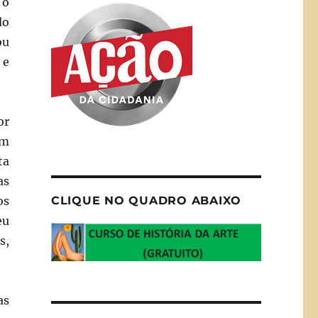
 o
do
ou
 e
or
em
ta
as
os
CLIQUE NO QUADRO ABAIXO
eu
s,
as