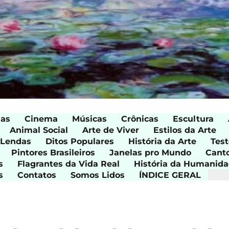
ias
Cinema
Músicas
Crônicas
Escultura
Animal Social
Arte de Viver
Estilos da Arte
 Lendas
Ditos Populares
História da Arte
Test
Pintores Brasileiros
Janelas pro Mundo
Cant
s
Flagrantes da Vida Real
História da Humanid
s
Contatos
Somos Lidos
ÍNDICE GERAL