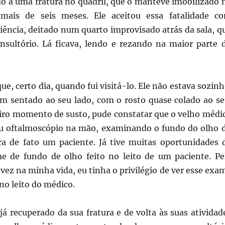
do a uma fratura no quadril, que o manteve imobilizado 
mais de seis meses. Ele aceitou essa fatalidade c
iência, deitado num quarto improvisado atrás da sala, q
onsultório. Lá ficava, lendo e rezando na maior parte 
, certo dia, quando fui visitá-lo. Ele não estava sozinh
sentado ao seu lado, com o rosto quase colado ao se
iro momento de susto, pude constatar que o velho médi
u oftalmoscópio na mão, examinando o fundo do olho 
era de fato um paciente. Já tive muitas oportunidades 
me de fundo de olho feito no leito de um paciente. Pe
 vez na minha vida, eu tinha o privilégio de ver esse exa
no leito do médico.
á recuperado da sua fratura e de volta às suas atividad