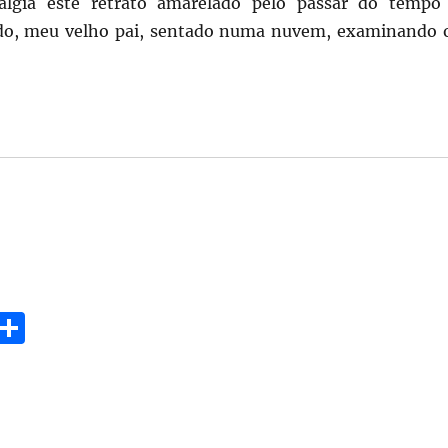
lgia este retrato amarelado pelo passar do tempo
ndo, meu velho pai, sentado numa nuvem, examinando 
E
S
m
h
i
a
re