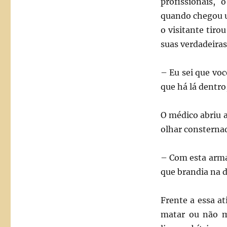
profissionais,
quando chegou u
o visitante tiro
suas verdadeira
– Eu sei que vo
que há lá dentro
O médico abriu a
olhar consternad
– Com esta arma
que brandia na d
Frente a essa at
matar ou não ma