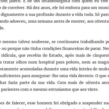
m jaleco. É de um oftalmologista com quem eu tive
io de conviver. Há dez anos, ele foi embora para um mun
 dignamente a sua profissão durante a vida toda. Só par
uando adoeceu, uma semana antes de morrer, aos oitenta
de.
e mesmo talvez soubesse, se continuava trabalhando p
o ou porque não tinha condições financeiras de parar. N
 ridícula, que recebia do Estado, após mais de cinquen
a tratar olhos num hospital para pobres, nem as magr
tamente acumuladas durante uma vida inteira de muit
 suficientes para assegurar-lhe uma vida decente. O que 
lhar fazia parte da sua vida. Com mais de oitenta ano
s pacientes com o mesmo entusiasmo que aos vinte.
es de falecer, esse homem foi obrigado a suspender su