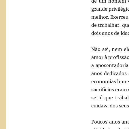
de um homem co
grande privilég
melhor. Exerceu
de trabalhar, q
dois anos de ida
Não sei, nem el
amor à profissã
a aposentadoria
anos dedicados 
economias hones
sacrifícios eram
sei é que traba
cuidava dos seu
Poucos anos ant