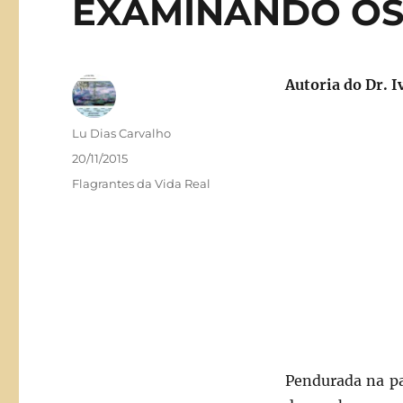
EXAMINANDO OS
Autoria do Dr. I
Autor
Lu Dias Carvalho
Publicado
20/11/2015
em
Categorias
Flagrantes da Vida Real
Pendurada na pa