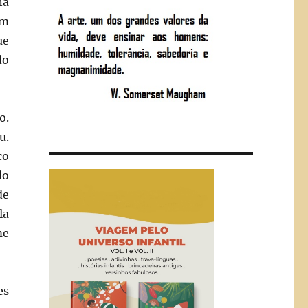
na
om
ue
do
o.
u.
co
do
de
la
me
es