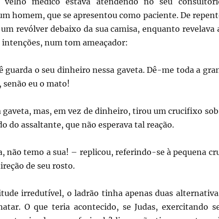
 o velho médico estava atendendo no seu consultóri
m homem, que se apresentou como paciente. De repent
u um revólver debaixo da sua camisa, enquanto revelava 
s intenções, num tom ameaçador:
cê guarda o seu dinheiro nessa gaveta. Dê-me toda a gra
, senão eu o mato!
 gaveta, mas, em vez de dinheiro, tirou um crucifixo sob
o do assaltante, que não esperava tal reação.
, não temo a sua! – replicou, referindo-se à pequena cr
ireção de seu rosto.
itude irredutível, o ladrão tinha apenas duas alternativa
tar. O que teria acontecido, se Judas, exercitando s