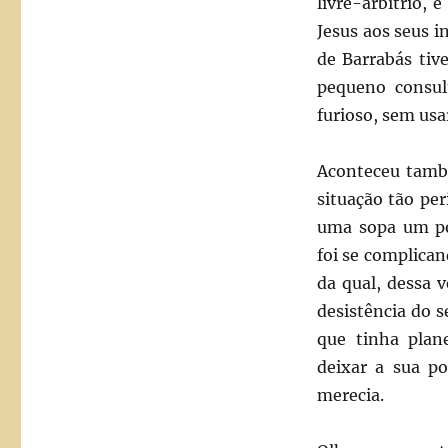
livre-arbítrio, 
Jesus aos seus i
de Barrabás tiv
pequeno consul
furioso, sem usa
Aconteceu tamb
situação tão pe
uma sopa um pou
foi se complica
da qual, dessa 
desistência do s
que tinha plan
deixar a sua po
merecia.