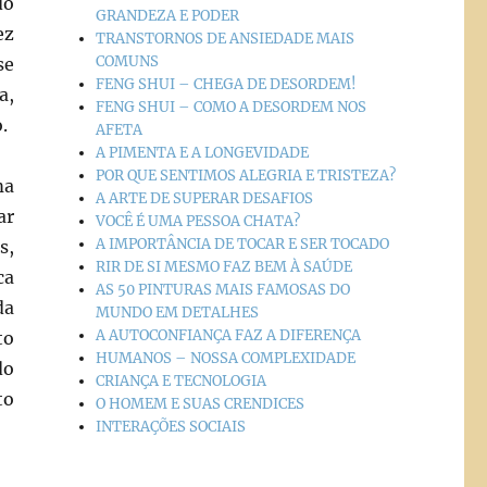
do
GRANDEZA E PODER
ez
TRANSTORNOS DE ANSIEDADE MAIS
COMUNS
se
FENG SHUI – CHEGA DE DESORDEM!
a,
FENG SHUI – COMO A DESORDEM NOS
.
AFETA
A PIMENTA E A LONGEVIDADE
POR QUE SENTIMOS ALEGRIA E TRISTEZA?
ma
A ARTE DE SUPERAR DESAFIOS
ar
VOCÊ É UMA PESSOA CHATA?
A IMPORTÂNCIA DE TOCAR E SER TOCADO
s,
RIR DE SI MESMO FAZ BEM À SAÚDE
ca
AS 50 PINTURAS MAIS FAMOSAS DO
da
MUNDO EM DETALHES
A AUTOCONFIANÇA FAZ A DIFERENÇA
to
HUMANOS – NOSSA COMPLEXIDADE
do
CRIANÇA E TECNOLOGIA
to
O HOMEM E SUAS CRENDICES
INTERAÇÕES SOCIAIS