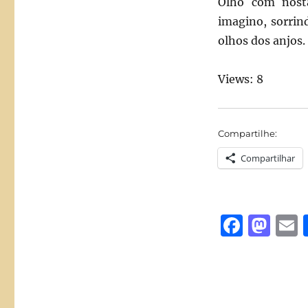
Olho com nosta
imagino, sorri
olhos dos anjos.
Views: 8
Compartilhe:
Compartilhar
F
M
a
a
c
st
a
e
o
l