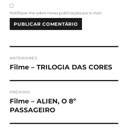
Notifique-me sobre novas publicações por e-mail.
Navegação
ANTERIORES
de
Filme – TRILOGIA DAS CORES
Post
anterior:
Post
PRÓXIMO
Filme – ALIEN, O 8º
Próximo
post:
PASSAGEIRO