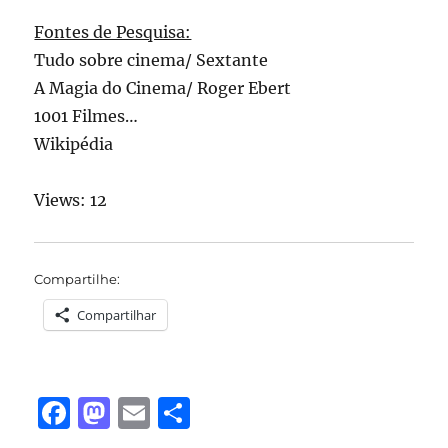
Fontes de Pesquisa:
Tudo sobre cinema/ Sextante
A Magia do Cinema/ Roger Ebert
1001 Filmes…
Wikipédia
Views: 12
Compartilhe:
Compartilhar
F
M
E
S
a
a
m
h