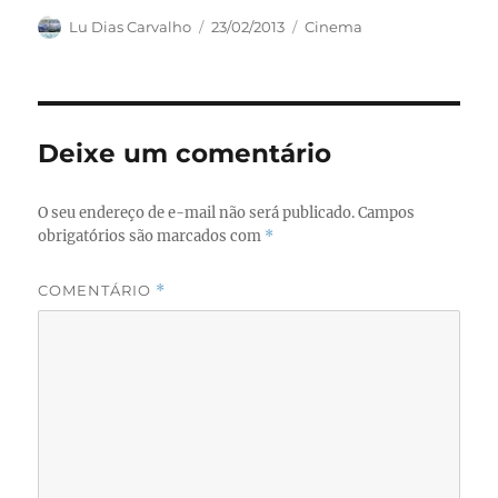
c
st
ai
a
Autor
Publicado
Categorias
Lu Dias Carvalho
23/02/2013
Cinema
em
e
o
l
re
b
d
o
o
Deixe um comentário
o
n
k
O seu endereço de e-mail não será publicado.
Campos
obrigatórios são marcados com
*
COMENTÁRIO
*