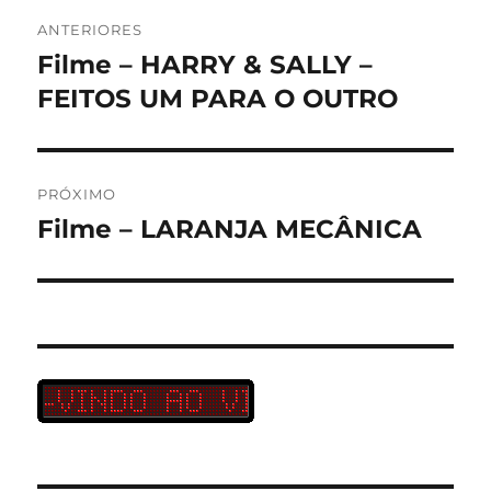
Navegação
ANTERIORES
de
Filme – HARRY & SALLY –
Post
anterior:
FEITOS UM PARA O OUTRO
Post
PRÓXIMO
Filme – LARANJA MECÂNICA
Próximo
post: