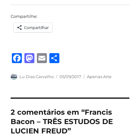
Compartilhe:
Compartilhar
F
M
E
S
a
a
m
h
c
st
ai
a
Autor
Publicado
Categorias
Lu Dias Carvalho
05/09/2017
Apenas Arte
em
e
o
l
re
b
d
o
o
2 comentários em “Francis
o
n
Bacon – TRÊS ESTUDOS DE
k
LUCIEN FREUD”