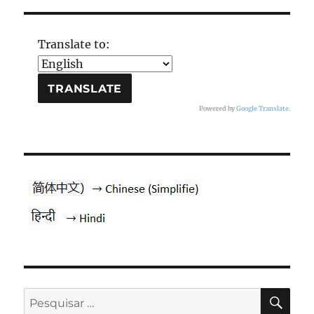
Translate to:
Powered by
Google Translate
.
PES
Pesquisar