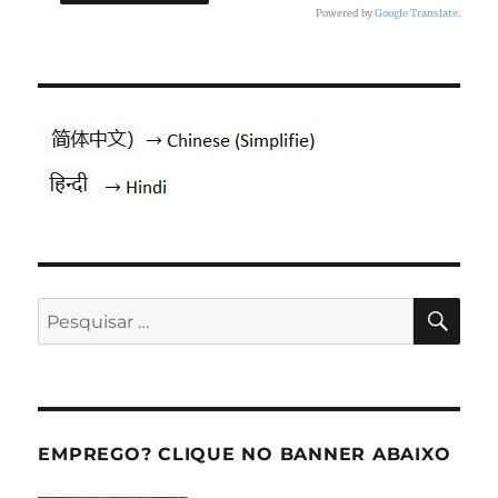
Powered by
Google Translate
.
PES
Pesquisar
por:
EMPREGO? CLIQUE NO BANNER ABAIXO