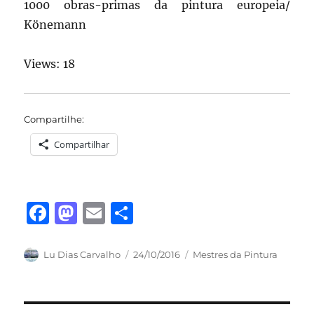
1000 obras-primas da pintura europeia/
Könemann
Views: 18
Compartilhe:
Compartilhar
F
M
E
S
a
a
m
h
c
st
ai
a
Autor
Publicado
Categorias
Lu Dias Carvalho
24/10/2016
Mestres da Pintura
em
e
o
l
re
b
d