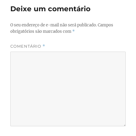
o
o
Deixe um comentário
o
n
k
O seu endereço de e-mail não será publicado.
Campos
obrigatórios são marcados com
*
COMENTÁRIO
*