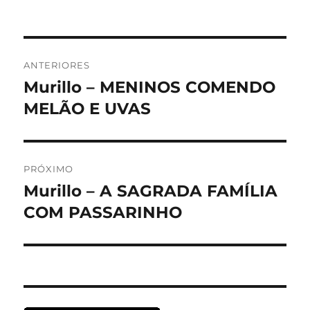
Navegação
ANTERIORES
de
Murillo – MENINOS COMENDO
Post
anterior:
MELÃO E UVAS
Post
PRÓXIMO
Murillo – A SAGRADA FAMÍLIA
Próximo
post:
COM PASSARINHO