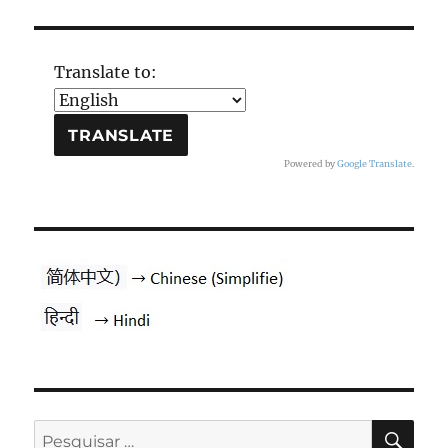
Translate to:
Powered by
Google Translate
.
PES
Pesquisar