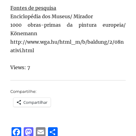
Fontes de pesquisa
Enciclopédia dos Museus/ Mirador
1000 obras-primas da pintura europeia/
Könemann
http://www.wga.hu/html_m/b/baldung/2/08n
ativi.html
Views: 7
Compartilhe:
Compartilhar
F
M
E
S