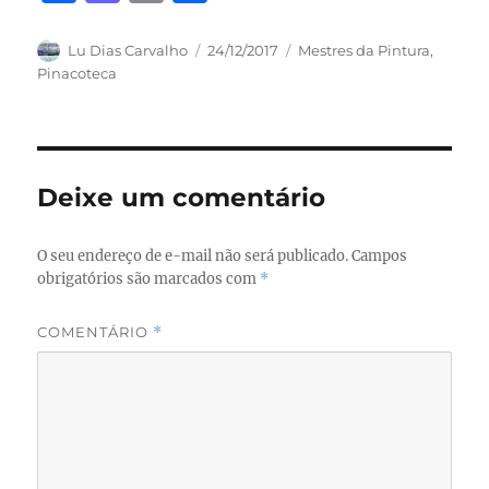
a
a
m
h
c
st
ai
a
Autor
Publicado
Categorias
Lu Dias Carvalho
24/12/2017
Mestres da Pintura
,
em
Pinacoteca
e
o
l
re
b
d
o
o
o
n
Deixe um comentário
k
O seu endereço de e-mail não será publicado.
Campos
obrigatórios são marcados com
*
COMENTÁRIO
*