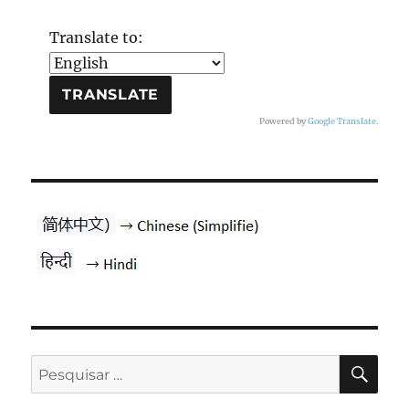
Translate to:
Powered by
Google Translate
.
PES
Pesquisar
por: