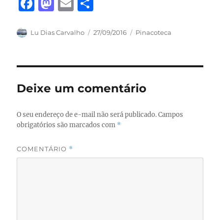
F
M
E
S
a
a
m
h
c
st
ai
a
Autor
Publicado
Categorias
Lu Dias Carvalho
27/09/2016
Pinacoteca
em
e
o
l
re
b
d
o
o
Deixe um comentário
o
n
k
O seu endereço de e-mail não será publicado.
Campos
obrigatórios são marcados com
*
COMENTÁRIO
*