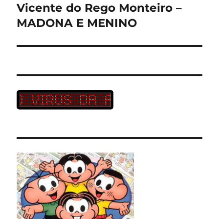
Vicente do Rego Monteiro –
Próximo
post:
MADONA E MENINO