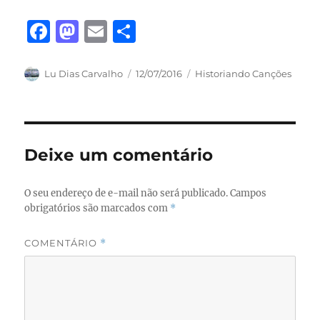
F
M
E
S
a
a
m
h
c
st
ai
a
Autor
Publicado
Categorias
Lu Dias Carvalho
12/07/2016
Historiando Canções
em
e
o
l
re
b
d
o
o
Deixe um comentário
o
n
k
O seu endereço de e-mail não será publicado.
Campos
obrigatórios são marcados com
*
COMENTÁRIO
*