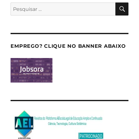
PES
Pesquisar
por:
EMPREGO? CLIQUE NO BANNER ABAIXO