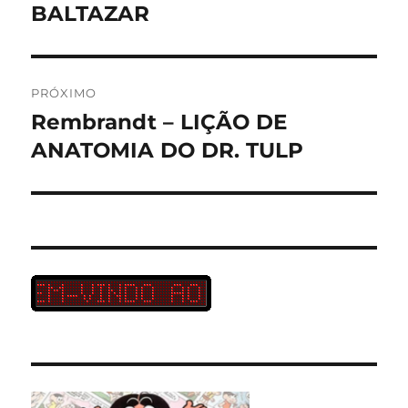
anterior:
BALTAZAR
Post
PRÓXIMO
Rembrandt – LIÇÃO DE
Próximo
post:
ANATOMIA DO DR. TULP