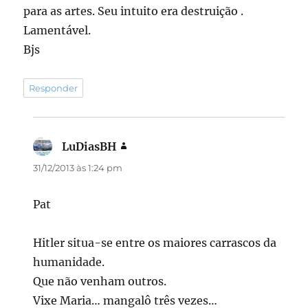
para as artes. Seu intuito era destruição .
Lamentável.
Bjs
Responder
LuDiasBH
disse:
31/12/2013 às 1:24 pm
Pat
Hitler situa-se entre os maiores carrascos da
humanidade.
Que não venham outros.
Vixe Maria… mangalô três vezes…