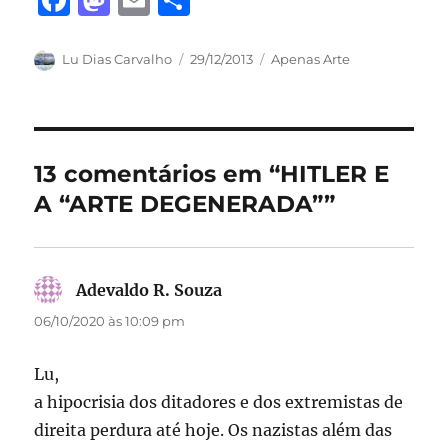
F
M
E
S
a
a
m
h
c
st
ai
a
Autor
Publicado
Categorias
Lu Dias Carvalho
29/12/2013
Apenas Arte
em
e
o
l
re
b
d
o
o
13 comentários em “HITLER E
o
n
A “ARTE DEGENERADA””
k
Adevaldo R. Souza
disse:
06/10/2020 às 10:09 pm
Lu,
a hipocrisia dos ditadores e dos extremistas de
direita perdura até hoje. Os nazistas além das