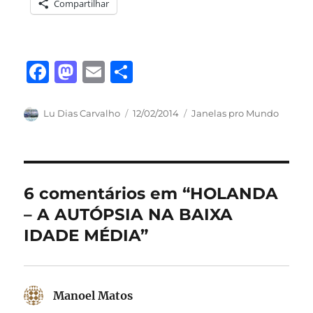
Compartilhar
F
M
E
S
a
a
m
h
c
st
ai
a
Autor
Publicado
Categorias
Lu Dias Carvalho
12/02/2014
Janelas pro Mundo
em
e
o
l
re
b
d
o
o
6 comentários em “HOLANDA
o
n
– A AUTÓPSIA NA BAIXA
k
IDADE MÉDIA”
Manoel Matos
disse: