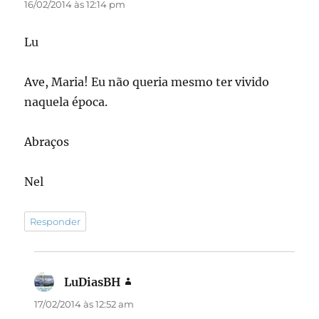
16/02/2014 às 12:14 pm
Lu
Ave, Maria! Eu não queria mesmo ter vivido
naquela época.
Abraços
Nel
Responder
LuDiasBH
disse:
17/02/2014 às 12:52 am