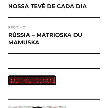
de
NOSSA TEVÊ DE CADA DIA
Post
anterior:
Post
PRÓXIMO
RÚSSIA – MATRIOSKA OU
Próximo
post:
MAMUSKA