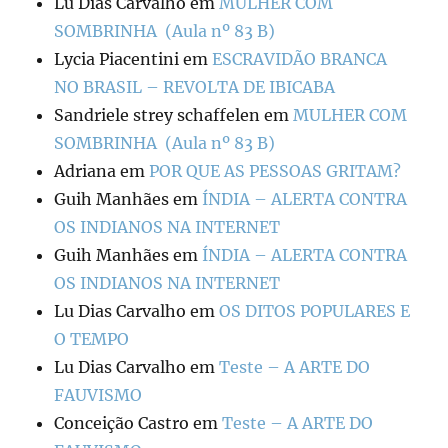
Lu Dias Carvalho
em
MULHER COM
SOMBRINHA (Aula nº 83 B)
Lycia Piacentini
em
ESCRAVIDÃO BRANCA
NO BRASIL – REVOLTA DE IBICABA
Sandriele strey schaffelen
em
MULHER COM
SOMBRINHA (Aula nº 83 B)
Adriana
em
POR QUE AS PESSOAS GRITAM?
Guih Manhães
em
ÍNDIA – ALERTA CONTRA
OS INDIANOS NA INTERNET
Guih Manhães
em
ÍNDIA – ALERTA CONTRA
OS INDIANOS NA INTERNET
Lu Dias Carvalho
em
OS DITOS POPULARES E
O TEMPO
Lu Dias Carvalho
em
Teste – A ARTE DO
FAUVISMO
Conceição Castro
em
Teste – A ARTE DO