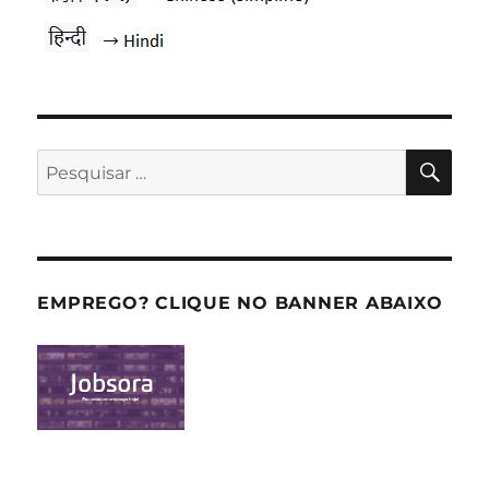
PES
Pesquisar
por:
EMPREGO? CLIQUE NO BANNER ABAIXO