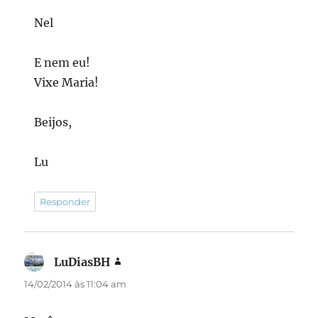
Nel
E nem eu!
Vixe Maria!
Beijos,
Lu
Responder
LuDiasBH
disse:
14/02/2014 às 11:04 am