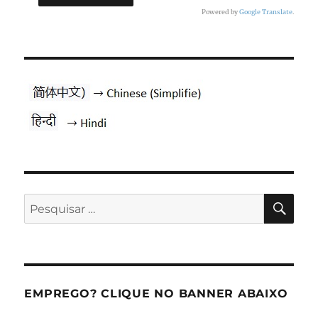
Powered by
Google Translate
.
PES
Pesquisar
por:
EMPREGO? CLIQUE NO BANNER ABAIXO