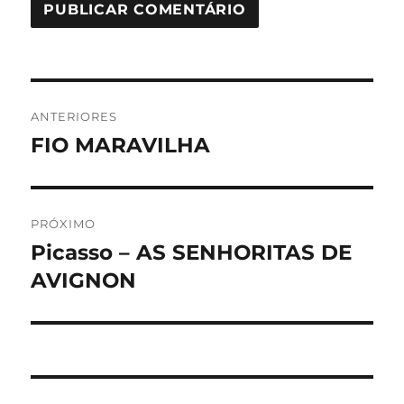
Navegação
ANTERIORES
de
FIO MARAVILHA
Post
anterior:
Post
PRÓXIMO
Picasso – AS SENHORITAS DE
Próximo
post:
AVIGNON