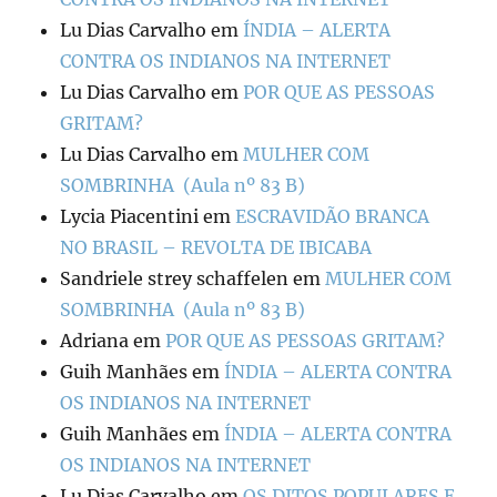
Lu Dias Carvalho
em
ÍNDIA – ALERTA
CONTRA OS INDIANOS NA INTERNET
Lu Dias Carvalho
em
POR QUE AS PESSOAS
GRITAM?
Lu Dias Carvalho
em
MULHER COM
SOMBRINHA (Aula nº 83 B)
Lycia Piacentini
em
ESCRAVIDÃO BRANCA
NO BRASIL – REVOLTA DE IBICABA
Sandriele strey schaffelen
em
MULHER COM
SOMBRINHA (Aula nº 83 B)
Adriana
em
POR QUE AS PESSOAS GRITAM?
Guih Manhães
em
ÍNDIA – ALERTA CONTRA
OS INDIANOS NA INTERNET
Guih Manhães
em
ÍNDIA – ALERTA CONTRA
OS INDIANOS NA INTERNET
Lu Dias Carvalho
em
OS DITOS POPULARES E