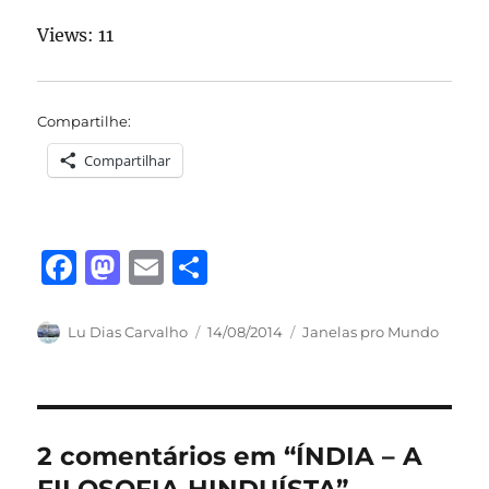
Views: 11
Compartilhe:
Compartilhar
F
M
E
S
a
a
m
h
c
st
ai
a
Autor
Publicado
Categorias
Lu Dias Carvalho
14/08/2014
Janelas pro Mundo
em
e
o
l
re
b
d
o
o
2 comentários em “ÍNDIA – A
o
n