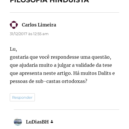
FILOSOFIA HINDUÍSTA”
k
Carlos Limeira
disse:
31/12/2017 às 12:55 am
Lu,
gostaria que você respondesse uma questão,
que ajudaria muito a julgar a validade da tese
que apresenta neste artigo. Há muitos Dalits e
pessoas de sub-castas ortodoxas?
Responder
LuDiasBH
disse: