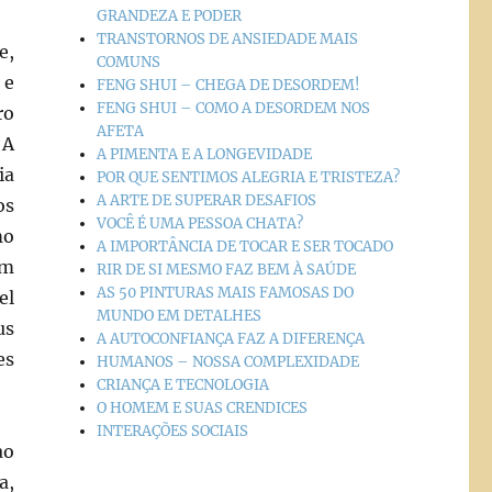
GRANDEZA E PODER
TRANSTORNOS DE ANSIEDADE MAIS
e,
COMUNS
 e
FENG SHUI – CHEGA DE DESORDEM!
FENG SHUI – COMO A DESORDEM NOS
ro
AFETA
 A
A PIMENTA E A LONGEVIDADE
ia
POR QUE SENTIMOS ALEGRIA E TRISTEZA?
A ARTE DE SUPERAR DESAFIOS
os
VOCÊ É UMA PESSOA CHATA?
mo
A IMPORTÂNCIA DE TOCAR E SER TOCADO
am
RIR DE SI MESMO FAZ BEM À SAÚDE
AS 50 PINTURAS MAIS FAMOSAS DO
el
MUNDO EM DETALHES
us
A AUTOCONFIANÇA FAZ A DIFERENÇA
es
HUMANOS – NOSSA COMPLEXIDADE
CRIANÇA E TECNOLOGIA
O HOMEM E SUAS CRENDICES
INTERAÇÕES SOCIAIS
ao
a,