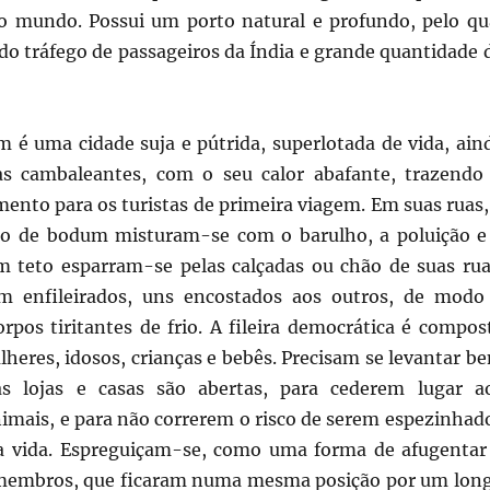
o mundo. Possui um porto natural e profundo, pelo qu
o tráfego de passageiros da Índia e grande quantidade 
 é uma cidade suja e pútrida, superlotada de vida, ain
as cambaleantes, com o seu calor abafante, trazendo
ento para os turistas de primeira viagem. Em suas ruas,
iro de bodum misturam-se com o barulho, a poluição e
em teto esparram-se pelas calçadas ou chão de suas rua
em enfileirados, uns encostados aos outros, de modo
rpos tiritantes de frio. A fileira democrática é compos
heres, idosos, crianças e bebês. Precisam se levantar b
s lojas e casas são abertas, para cederem lugar a
nimais, e para não correrem o risco de serem espezinhad
a vida. Espreguiçam-se, como uma forma de afugentar
membros, que ficaram numa mesma posição por um lon