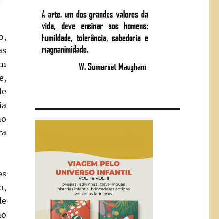
o,
as
em
e,
de
ia
mo
ra
es
o,
de
mo