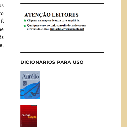
os
to
 É
me
is
e,
DICIONÁRIOS PARA USO