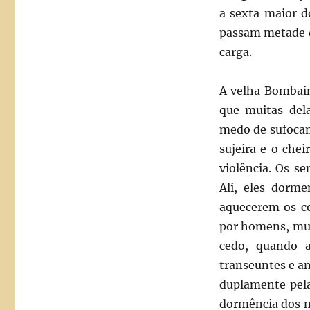
a sexta maior d
passam metade d
carga.
A velha Bombaim
que muitas del
medo de sufocam
sujeira e o che
violência. Os s
Ali, eles dorm
aquecerem os co
por homens, mul
cedo, quando a
transeuntes e a
duplamente pel
dormência dos 