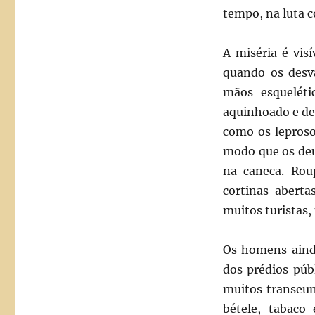
tempo, na luta c
A miséria é vis
quando os desva
mãos esqueléti
aquinhoado e de
como os leproso
modo que os deu
na caneca. Rou
cortinas abert
muitos turistas,
Os homens ainda
dos prédios púb
muitos transe
bétele, tabaco 