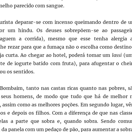
elho parecido com sangue.
urista deparar-se com incenso queimando dentro de 
 por um hindu. Os deuses sobrepõem-se ao passagei
aguem a corrida), mesmo que esse tenha alergia 
lhe rezar para que a fumaça não o escolha como destino
ja curta. Ao chegar ao hotel, poderá tomar um
lassi
(u
e de iogurte batido com fruta), para afugentar o chei
ou os sentidos.
Bombaim, tanto nas castas ricas quanto nas pobres, s
a seus homens, de modo que tudo que há de melhor 
es, assim como as melhores poções. Em segundo lugar, v
os e depois os filhos. Com a diferença de que nas class
 elas a parte que sobra e, quando sobra. Sendo com
a da panela com um pedaço de pão, para aumentar a sobra