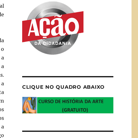
al
de
da
 o
 a
 a
s.
 a
CLIQUE NO QUADRO ABAIXO
ta
em
os
os
 a
go