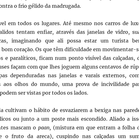
ontra o frio gélido da madrugada.
ível em todos os lugares. Até mesmo nos carros de lux
lidos tentam enfiar, através das janelas de vidro, su
cas, imaginando que ali possa estar um turista b
 bom coração. Os que têm dificuldade em movimentar-s
s e paralíticos, ficam num ponto visível das calçadas, 
ses façam com que lhes joguem alguns centavos de rúp
pas dependuradas nas janelas e varais externos, co
as aos olhos do mundo, uma prova de incivilidade pa
 podem ser vistas por todos os lados.
 cultivam o hábito de esvaziarem a bexiga nas pared
licos ou junto a um poste mais escondido. Aliado a iss
untes mascam o
paan,
(mistura em que entram a folha 
e o fruto da areca),
cuspindo nas calçadas um su