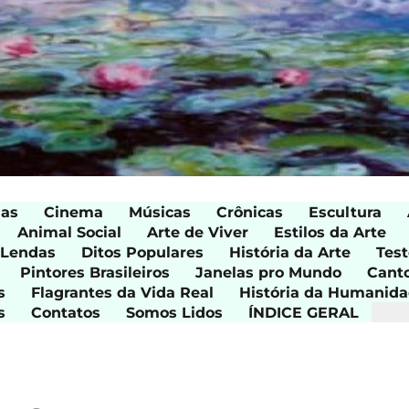
ias
Cinema
Músicas
Crônicas
Escultura
Animal Social
Arte de Viver
Estilos da Arte
 Lendas
Ditos Populares
História da Arte
Test
Pintores Brasileiros
Janelas pro Mundo
Cant
s
Flagrantes da Vida Real
História da Humanid
s
Contatos
Somos Lidos
ÍNDICE GERAL