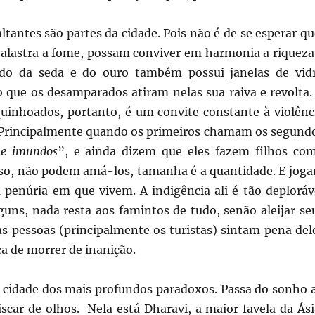
altantes são partes da cidade. Pois não é de se esperar qu
alastra a fome, possam conviver em harmonia a riqueza
do da seda e do ouro também possui janelas de vid
o que os desamparados atiram nelas sua raiva e revolta.
uinhoados, portanto, é um convite constante à violênc
 Principalmente quando os primeiros chamam os segund
 e imundos
”, e ainda dizem que eles fazem filhos co
isso, não podem amá-los, tamanha é a quantidade. E jog
a penúria em que vivem. A indigência ali é tão deploráv
guns, nada resta aos famintos de tudo, senão aleijar se
as pessoas (principalmente os turistas) sintam pena del
a de morrer de inanição.
idade dos mais profundos paradoxos. Passa do sonho 
scar de olhos. Nela está Dharavi, a maior favela da Ási