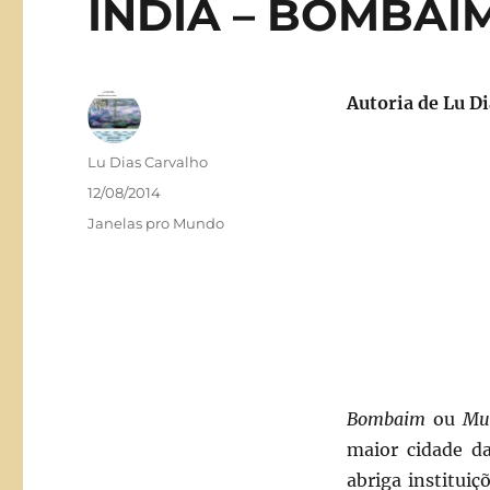
ÍNDIA – BOMBAI
Autoria de
Lu Di
Autor
Lu Dias Carvalho
Publicado
12/08/2014
em
Categorias
Janelas pro Mundo
Bombaim
ou
Mu
maior cidade da
abriga instituiç