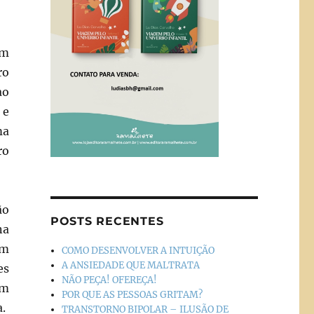
um
ro
ao
 e
ma
ro
ão
POSTS RECENTES
na
êm
COMO DESENVOLVER A INTUIÇÃO
A ANSIEDADE QUE MALTRATA
es
NÃO PEÇA! OFEREÇA!
um
POR QUE AS PESSOAS GRITAM?
.
TRANSTORNO BIPOLAR – ILUSÃO DE