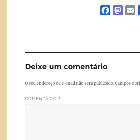
F
M
a
a
c
st
a
e
o
l
b
d
o
o
Deixe um comentário
o
n
k
O seu endereço de e-mail não será publicado.
Campos obri
COMENTÁRIO
*