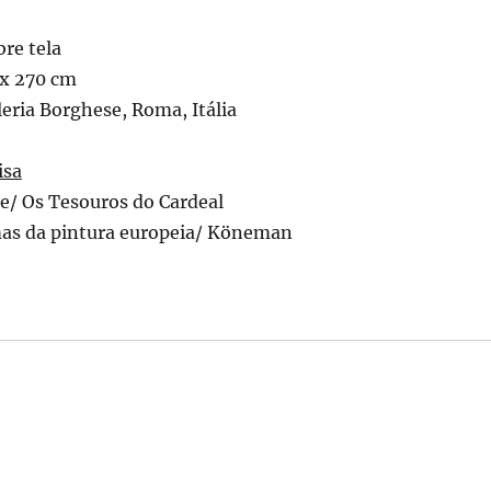
bre tela
x 270 cm
leria Borghese, Roma, Itália
isa
e/ Os Tesouros do Cardeal
as da pintura europeia/ Köneman