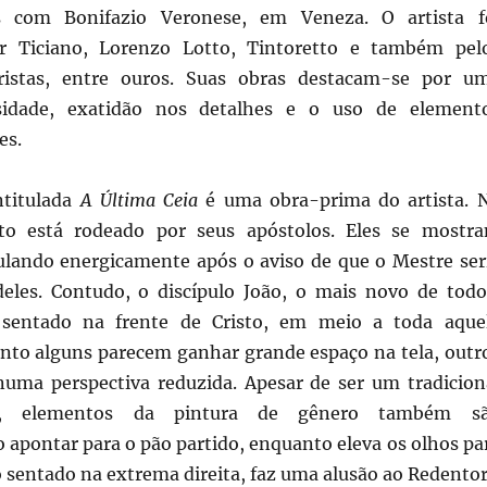
s com Bonifazio Veronese, em Veneza. O artista f
or Ticiano, Lorenzo Lotto, Tintoretto e também pel
ristas, entre ouros. Suas obras destacam-se por u
sidade, exatidão nos detalhes e o uso de element
es.
ntitulada
A Última Ceia
é uma obra-prima do artista. 
sto está rodeado por seus apóstolos. Eles se mostr
culando energicamente após o aviso de que o Mestre ser
eles. Contudo, o discípulo João, o mais novo de todo
 sentado na frente de Cristo, em meio a toda aque
nto alguns parecem ganhar grande espaço na tela, outr
uma perspectiva reduzida. Apesar de ser um tradicion
so, elementos da pintura de gênero também s
 apontar para o pão partido, enquanto eleva os olhos pa
o sentado na extrema direita, faz uma alusão ao Redentor