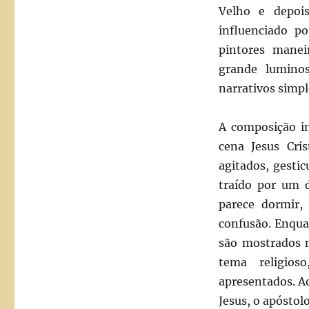
Velho e depoi
influenciado p
pintores manei
grande lumino
narrativos simpl
A composição i
cena Jesus Cri
agitados, gesti
traído por um d
parece dormir,
confusão. Enqua
são mostrados n
tema religio
apresentados. Ao
Jesus, o apóstol