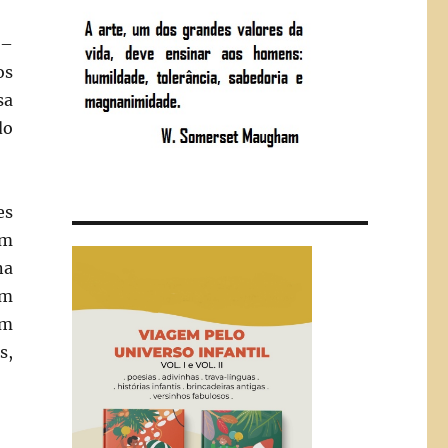
 –
os
sa
do
es
om
na
um
um
s,