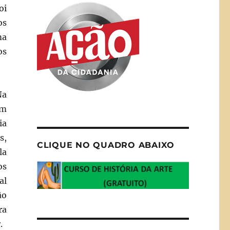
oi
os
ma
os
Na
am
ia
s,
CLIQUE NO QUADRO ABAIXO
la
os
al
ão
ra
.