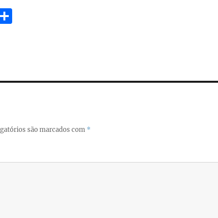
E
S
m
h
i
a
re
gatórios são marcados com
*