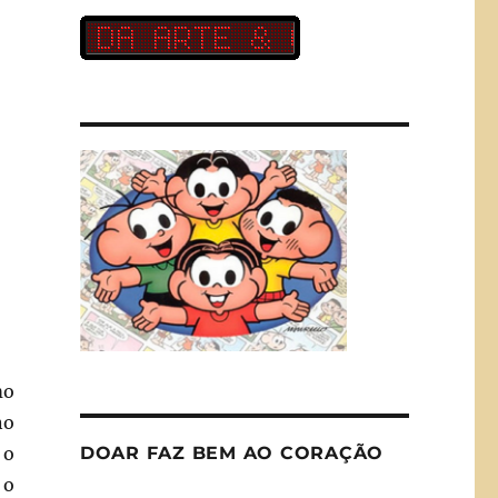
mo
no
DOAR FAZ BEM AO CORAÇÃO
 o
 o