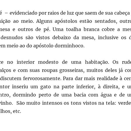
pé – evidenciado por raios de luz que saem de sua cabeça
ição ao meio. Alguns apóstolos estão sentados, outr
mesa e outros de pé. Uma toalha branca cobre a me
 desnudos são vistos debaixo da mesa, inclusive os 
 em meio ao do apóstolo dorminhoco.
ce no interior modesto de uma habitação. Os rud
alços e com suas roupas grosseiras, muitos deles já c
 discutem fervorosamente. Para dar mais realidade à ce
ntor inseriu um gato na parte inferior, à direita, e 
ntro, dormindo perto de uma bacia com água e de 
vinho. São muito intensos os tons vistos na tela: verde
hos, etc.