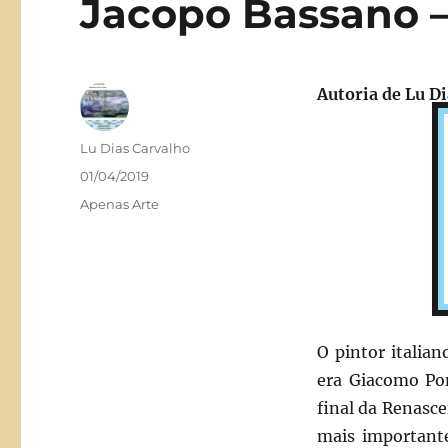
Jacopo Bassano 
Autoria de Lu D
Autor
Lu Dias Carvalho
Publicado
01/04/2019
em
Categorias
Apenas Arte
O pintor italia
era Giacomo Pon
final da Renasce
mais importante