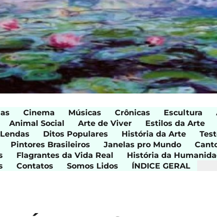
ias
Cinema
Músicas
Crônicas
Escultura
Animal Social
Arte de Viver
Estilos da Arte
 Lendas
Ditos Populares
História da Arte
Test
Pintores Brasileiros
Janelas pro Mundo
Cant
s
Flagrantes da Vida Real
História da Humanid
s
Contatos
Somos Lidos
ÍNDICE GERAL