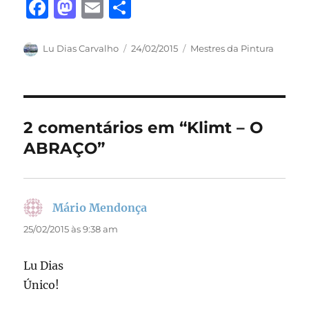
F
M
E
S
a
a
m
h
c
st
ai
a
Autor
Publicado
Categorias
Lu Dias Carvalho
24/02/2015
Mestres da Pintura
em
e
o
l
re
b
d
o
o
2 comentários em “Klimt – O
o
n
ABRAÇO”
k
Mário Mendonça
disse:
25/02/2015 às 9:38 am
Lu Dias
Único!