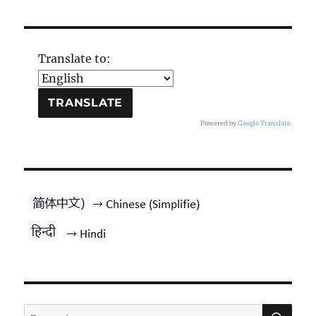
Translate to:
Powered by
Google Translate
.
PES
Pesquisar