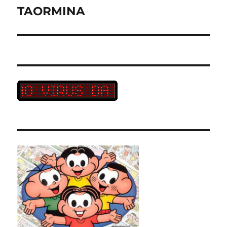
post:
TAORMINA