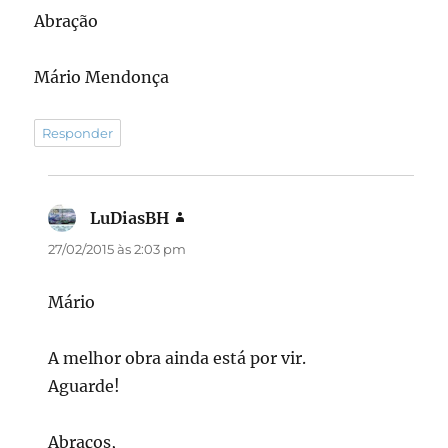
Abração
Mário Mendonça
Responder
LuDiasBH
disse:
27/02/2015 às 2:03 pm
Mário
A melhor obra ainda está por vir.
Aguarde!
Abraços,