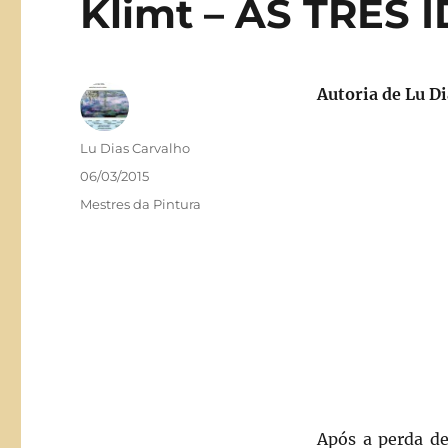
Klimt – AS TRÊS
Autoria de Lu D
Autor
Lu Dias Carvalho
Publicado
06/03/2015
em
Categorias
Mestres da Pintura
Após a perda de