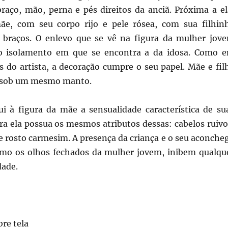
raço, mão, perna e pés direitos da anciã. Próxima a el
ãe, com seu corpo rijo e pele rósea, com sua filhin
 braços. O enlevo que se vê na figura da mulher jov
o isolamento em que se encontra a da idosa. Como 
s do artista, a decoração cumpre o seu papel. Mãe e fil
 sob um mesmo manto.
ui à figura da mãe a sensualidade característica de su
a ela possua os mesmos atributos dessas: cabelos ruivo
e rosto carmesim. A presença da criança e o seu aconche
mo os olhos fechados da mulher jovem, inibem qualqu
dade.
bre tela