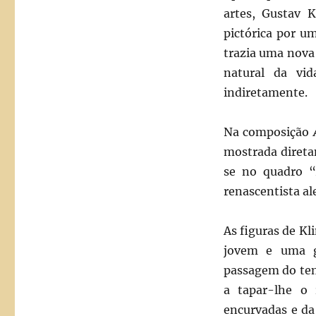
artes, Gustav K
pictórica por um
trazia uma nova 
natural da vi
indiretamente.
Na composição
mostrada diretam
se no quadro “
renascentista a
As figuras de K
jovem e uma g
passagem do tem
a tapar-lhe o 
encurvadas e da