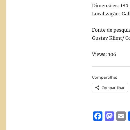
Dimensões: 180 
Localização: Gal
Fonte de pesqui
Gustav Klimt/ C
Views: 106
Compartilhe:
Compartilhar
F
M
a
a