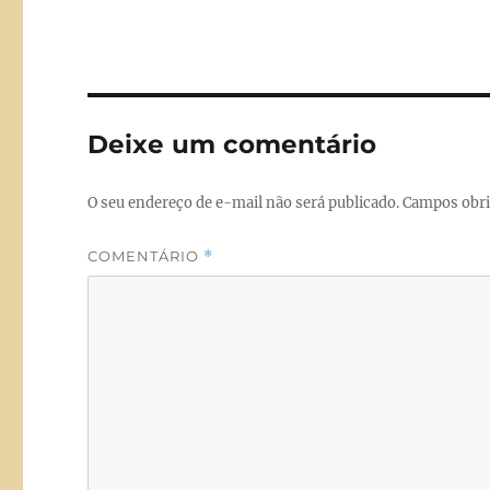
c
st
a
e
o
l
b
d
o
o
Deixe um comentário
o
n
k
O seu endereço de e-mail não será publicado.
Campos obri
COMENTÁRIO
*