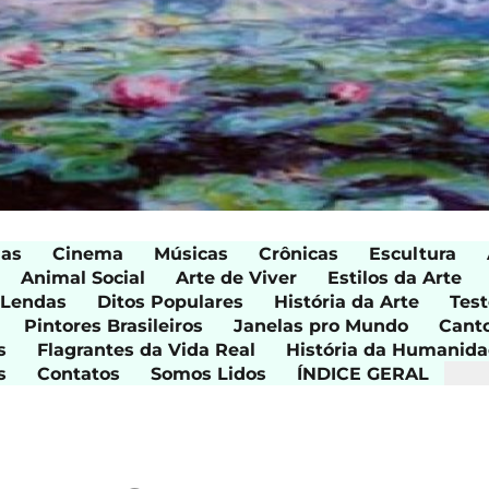
ias
Cinema
Músicas
Crônicas
Escultura
Animal Social
Arte de Viver
Estilos da Arte
 Lendas
Ditos Populares
História da Arte
Test
Pintores Brasileiros
Janelas pro Mundo
Cant
s
Flagrantes da Vida Real
História da Humanid
s
Contatos
Somos Lidos
ÍNDICE GERAL