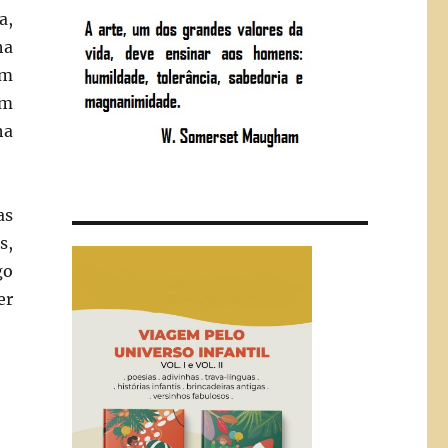
a,
ha
em
em
ha
as
s,
go
er