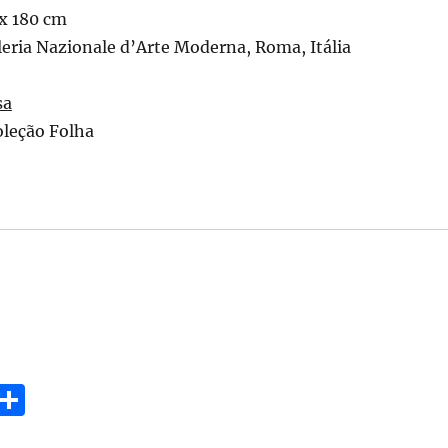
x 180 cm
leria Nazionale d’Arte Moderna, Roma, Itália
sa
oleção Folha
E
S
m
h