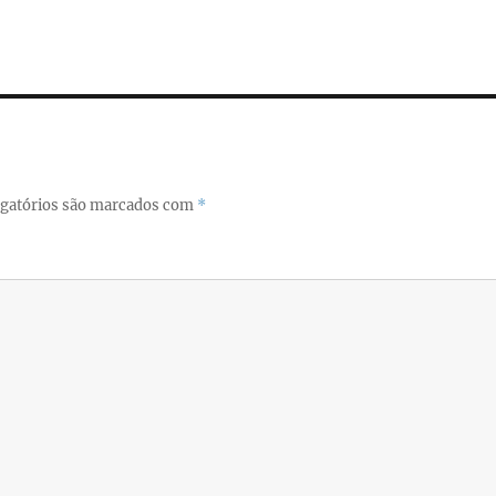
i
a
re
gatórios são marcados com
*