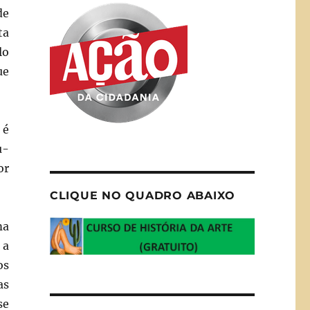
de
ta
lo
ue
 é
u-
or
CLIQUE NO QUADRO ABAIXO
ma
 a
os
as
se