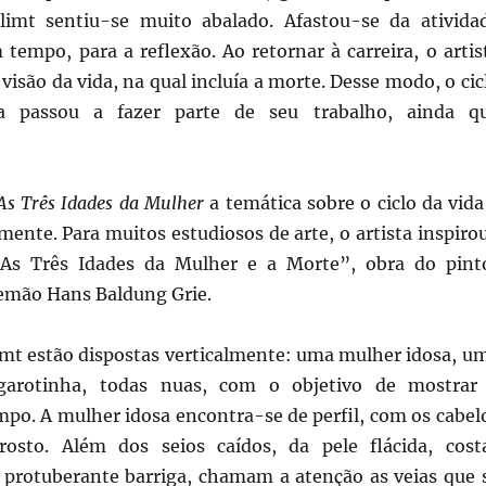
limt sentiu-se muito abalado. Afastou-se da ativida
 tempo, para a reflexão. Ao retornar à carreira, o artis
visão da vida, na qual incluía a morte. Desse modo, o cic
da passou a fazer parte de seu trabalho, ainda q
As Três Idades da Mulher
a temática sobre o ciclo da vida
ente. Para muitos estudiosos de arte, o artista inspiro
As Três Idades da Mulher e a Morte”, obra do pint
lemão Hans Baldung Grie.
limt estão dispostas verticalmente: uma mulher idosa, u
arotinha, todas nuas, com o objetivo de mostrar
po. A mulher idosa encontra-se de perfil, com os cabel
rosto. Além dos seios caídos, da pele flácida, cost
 protuberante barriga, chamam a atenção as veias que 