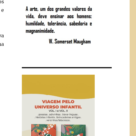
os
 e
va
ma