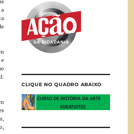
as
 a
ta
de
em
 e
ão
l:
CLIQUE NO QUADRO ABAIXO
am
es
s,
o,