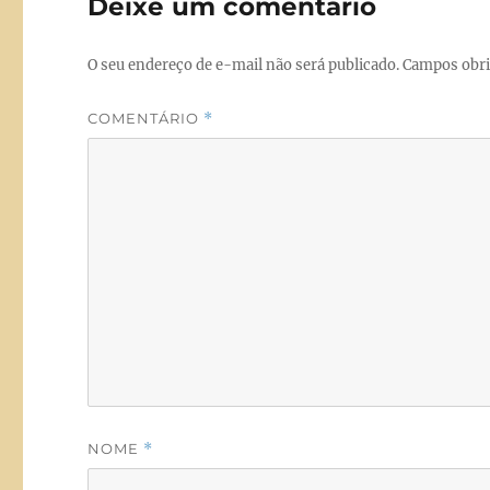
Deixe um comentário
o
n
k
O seu endereço de e-mail não será publicado.
Campos obri
COMENTÁRIO
*
NOME
*