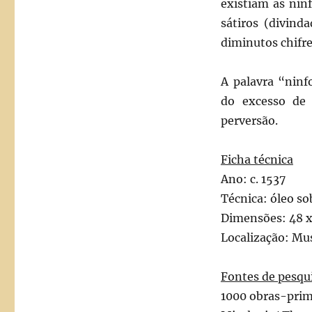
existiam as nin
sátiros (divin
diminutos chifre
A palavra “ninf
do excesso de
perversão.
Ficha técnica
Ano: c. 1537
Técnica: óleo s
Dimensões: 48 x
Localização: Mu
Fontes de pesqu
1000 obras-prim