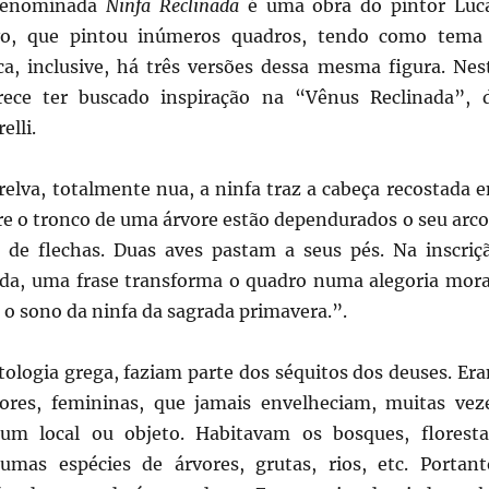
denominada
Ninfa Reclinada
é uma obra do pintor Luc
vo, que pintou inúmeros quadros, tendo como tema
ica, inclusive, há três versões dessa mesma figura. Nes
arece ter buscado inspiração na “Vênus Reclinada”, 
elli.
relva, totalmente nua, a ninfa traz a cabeça recostada 
re o tronco de uma árvore estão dependurados o seu arco
a de flechas. Duas aves pastam a seus pés. Na inscriç
rda, uma frase transforma o quadro numa alegoria mora
o sono da ninfa da sagrada primavera.”.
tologia grega, faziam parte dos séquitos dos deuses. Er
ores, femininas, que jamais envelheciam, muitas vez
 um local ou objeto. Habitavam os bosques, floresta
mas espécies de árvores, grutas, rios, etc. Portant