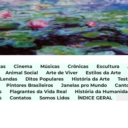
ias
Cinema
Músicas
Crônicas
Escultura
Animal Social
Arte de Viver
Estilos da Arte
 Lendas
Ditos Populares
História da Arte
Test
Pintores Brasileiros
Janelas pro Mundo
Cant
s
Flagrantes da Vida Real
História da Humanid
s
Contatos
Somos Lidos
ÍNDICE GERAL