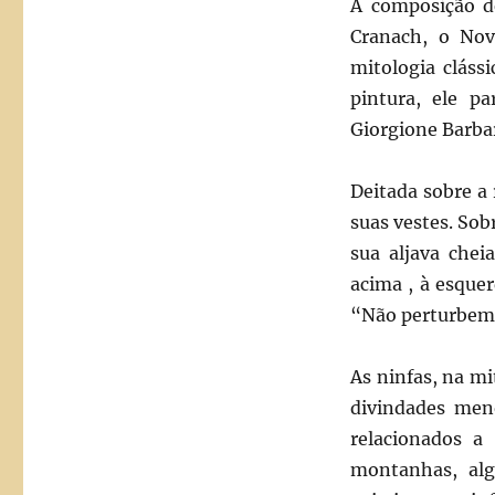
A composição 
Cranach, o No
mitologia cláss
pintura, ele p
Giorgione Barbar
Deitada sobre a 
suas vestes. Sob
sua aljava chei
acima , à esque
“Não perturbem 
As ninfas, na mi
divindades men
relacionados a
montanhas, algu