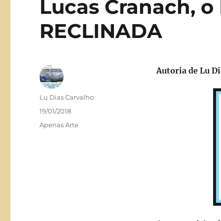
Lucas Cranach, o
RECLINADA
Autoria de
Lu Di
Autor
Lu Dias Carvalho
Publicado
19/01/2018
em
Categorias
Apenas Arte