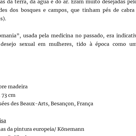
fas da terra, da água e do ar. Eram muito desejadas pel
dades dos bosques e campos, que tinham pés de cabra
s).
omania”, usada pela medicina no passado, era indicati
 desejo sexual em mulheres, tido à época como u
obre madeira
 73 cm
sées des Beaux-Arts, Besançon, França
isa
as da pintura europeia/ Könemann