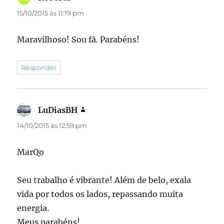
15/10/2015 às 11:19 pm
Maravilhoso! Sou fã. Parabéns!
Responder
LuDiasBH
disse:
14/10/2015 às 12:59 pm
MarQo
Seu trabalho é vibrante! Além de belo, exala
vida por todos os lados, repassando muita
energia.
Meus parabéns!