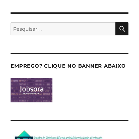
PES
Pesquisar
por:
EMPREGO? CLIQUE NO BANNER ABAIXO