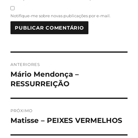
Notifique-me sobre novas publicações por e-mail.
Navegação
ANTERIORES
de
Mário Mendonça –
Post
anterior:
RESSURREIÇÃO
Post
PRÓXIMO
Matisse – PEIXES VERMELHOS
Próximo
post: