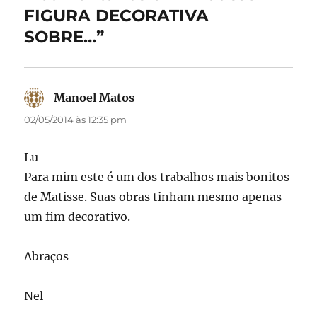
o
n
FIGURA DECORATIVA
k
SOBRE…”
Manoel Matos
disse:
02/05/2014 às 12:35 pm
Lu
Para mim este é um dos trabalhos mais bonitos
de Matisse. Suas obras tinham mesmo apenas
um fim decorativo.
Abraços
Nel