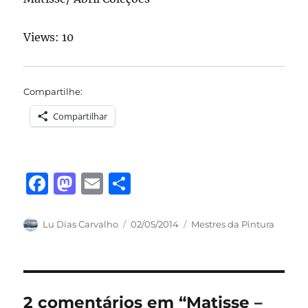
Views: 10
Compartilhe:
Compartilhar
F
M
E
S
a
a
m
h
c
st
ai
a
Autor
Publicado
Categorias
Lu Dias Carvalho
02/05/2014
Mestres da Pintura
em
e
o
l
re
b
d
o
o
2 comentários em “Matisse –