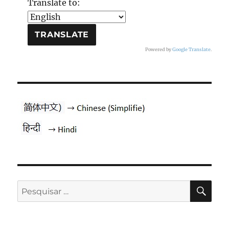
Translate to:
Powered by
Google Translate
.
PES
Pesquisar
por: