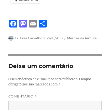
F
M
E
S
a
a
m
h
c
st
ai
a
Autor
Publicado
Categorias
Lu Dias Carvalho
22/10/2016
Mestres da Pintura
em
e
o
l
re
b
d
o
o
Deixe um comentário
o
n
k
O seu endereço de e-mail não será publicado.
Campos
obrigatórios são marcados com
*
COMENTÁRIO
*