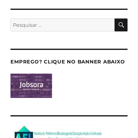
PES
Pesquisar
por:
EMPREGO? CLIQUE NO BANNER ABAIXO