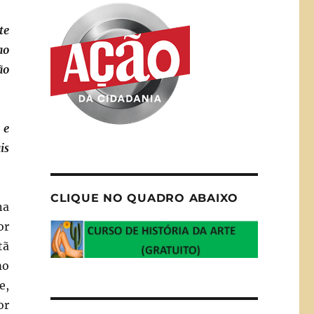
te
ao
ão
 e
is
CLIQUE NO QUADRO ABAIXO
na
or
tã
mo
e,
or