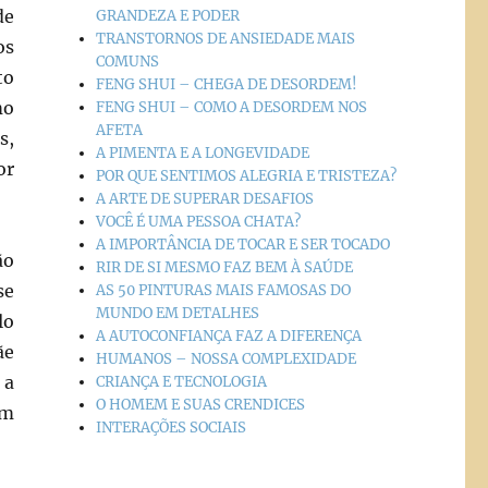
de
GRANDEZA E PODER
TRANSTORNOS DE ANSIEDADE MAIS
os
COMUNS
to
FENG SHUI – CHEGA DE DESORDEM!
mo
FENG SHUI – COMO A DESORDEM NOS
AFETA
s,
A PIMENTA E A LONGEVIDADE
or
POR QUE SENTIMOS ALEGRIA E TRISTEZA?
A ARTE DE SUPERAR DESAFIOS
VOCÊ É UMA PESSOA CHATA?
A IMPORTÂNCIA DE TOCAR E SER TOCADO
ão
RIR DE SI MESMO FAZ BEM À SAÚDE
se
AS 50 PINTURAS MAIS FAMOSAS DO
MUNDO EM DETALHES
lo
A AUTOCONFIANÇA FAZ A DIFERENÇA
ãe
HUMANOS – NOSSA COMPLEXIDADE
 a
CRIANÇA E TECNOLOGIA
O HOMEM E SUAS CRENDICES
om
INTERAÇÕES SOCIAIS