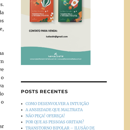
s.
da
os
e,
ua
em
ve
 o
va
POSTS RECENTES
do
 o
COMO DESENVOLVER A INTUIÇÃO
A ANSIEDADE QUE MALTRATA
NÃO PEÇA! OFEREÇA!
POR QUE AS PESSOAS GRITAM?
ar
TRANSTORNO BIPOLAR – ILUSÃO DE