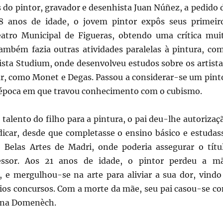
 do pintor, gravador e desenhista Juan Núñez, a pedido 
8 anos de idade, o jovem pintor expôs seus primeir
atro Municipal de Figueras, obtendo uma crítica mui
 também fazia outras atividades paralelas à pintura, co
ista Studium, onde desenvolveu estudos sobre os artista
ar, como Monet e Degas. Passou a considerar-se um pint
 época em que travou conhecimento com o cubismo.
alento do filho para a pintura, o pai deu-lhe autorizaç
edicar, desde que completasse o ensino básico e estudas
Belas Artes de Madri, onde poderia assegurar o títu
fessor. Aos 21 anos de idade, o pintor perdeu a m
 e mergulhou-se na arte para aliviar a sua dor, vindo
ários concursos. Com a morte da mãe, seu pai casou-se c
ina Domenèch.