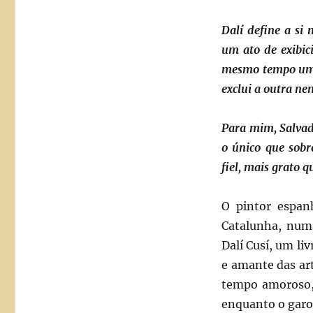
Dalí define a si
um ato de exibic
mesmo tempo um 
exclui a outra ne
Para mim, Salvado
o único que sobr
fiel, mais grato q
O pintor espan
Catalunha, numa
Dalí Cusí, um li
e amante das ar
tempo amoroso, 
enquanto o garo