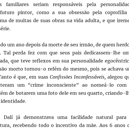
s familiares seriam responsáveis pela personalida
futuro pintor, como a sua obsessão pela coprofilia
ma de muitas de suas obras na vida adulta, e que irem
érie.
ndo um ano depois da morte de seu irmão, de quem herd
Tal perda fez com que seus pais dedicassem-lhe u
ada, que teve reflexos em sua personalidade egocêntric
mão morto tornou-o refém do mesmo, pois se achava 
Tanto é que, em suas
Confissões Inconfessáveis,
alegou q
eteram um “crime inconsciente” ao nomeá-lo com
m de botarem uma foto dele em seu quarto, criando-l
identidade.
 Dalí já demonstrava uma facilidade natural para
tura, recebendo todo o incentivo da mãe. Aos 6 anos 