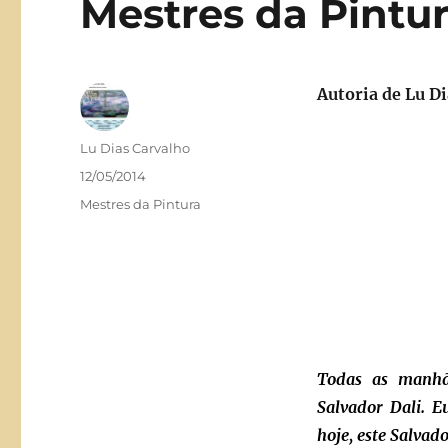
Mestres da Pintu
Autoria de Lu D
Autor
Lu Dias Carvalho
Publicado
12/05/2014
em
Categorias
Mestres da Pintura
Todas as manhã
Salvador Dali. E
hoje, este Salvado