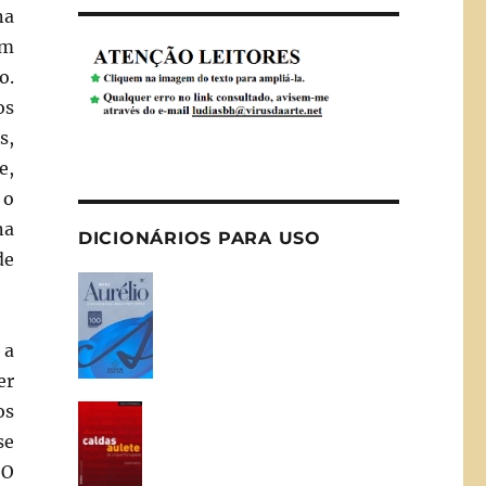
na
om
o.
os
s,
e,
 o
na
DICIONÁRIOS PARA USO
de
 a
er
os
se
 O