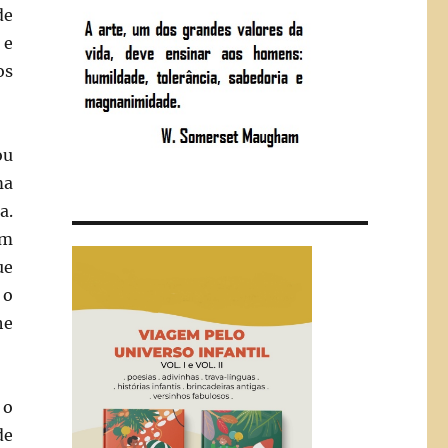
de
 e
os
ou
ma
a.
um
ue
 o
he
 o
de