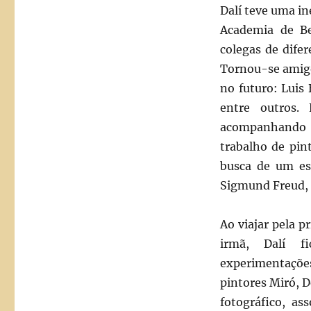
Dalí teve uma i
Academia de Be
colegas de dife
Tornou-se amigo
no futuro: Luis 
entre outros.
acompanhando 
trabalho de pin
busca de um est
Sigmund Freud, 
Ao viajar pela 
irmã, Dalí f
experimentações
pintores Miró, D
fotográfico, as