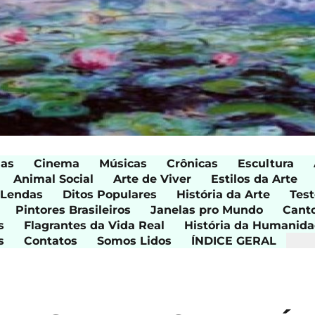
ias
Cinema
Músicas
Crônicas
Escultura
Animal Social
Arte de Viver
Estilos da Arte
 Lendas
Ditos Populares
História da Arte
Test
Pintores Brasileiros
Janelas pro Mundo
Cant
s
Flagrantes da Vida Real
História da Humanid
s
Contatos
Somos Lidos
ÍNDICE GERAL