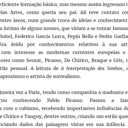
neficiente formação básica, mas mesmo assim ingressou 
las Artes, como queria seu pai. Ali teve contato c
rentes áreas, num grande troca de ideias e conheciment
 íntimo de alguns nomes, que viriam a se tornar famos
Buñel, Federico Garcia Lorca, Pepín Bello e Pedro Garfia
 Era ávido por conhecimentos relativos à sua art
com interesse as modernas correntes europeias e
tores como Seurat, Picasso, De Chirico, Braque e Gris, 
ilo pessoal. A leitura de
A Interpretação dos Sonhos
, 
aproximou o artista do surrealismo.
primeira vez a Paris, tendo como companhia a madrasta e
icou conhecendo Pablo Picasso. Passou a faz
 com o cubismo, recebendo importantes influências d
e Chirico e Tanguy, dentre outros, criando um estilo qua
sociando dados das paisagens vistas em sua infância.