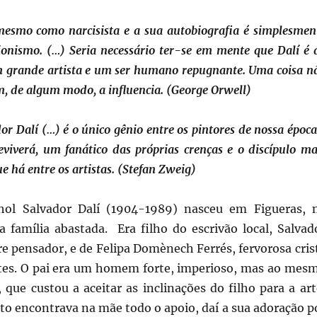
 mesmo como narcisista e a sua autobiografia é simplesmen
ionismo. (…) Seria necessário ter-se em mente que Dalí é 
grande artista e um ser humano repugnante. Uma coisa n
m, de algum modo, a influencia. (George Orwell)
r Dalí (…) é o único gênio entre os pintores de nossa época
eviverá, um fanático das próprias crenças e o discípulo ma
ue há entre os artistas. (Stefan Zweig)
hol Salvador Dalí (1904-1989) nasceu em Figueras, 
 família abastada. Era filho do escrivão local, Salvad
vre pensador, e de Felipa Domènech Ferrés, fervorosa cris
tes. O pai era um homem forte, imperioso, mas ao mes
que custou a aceitar as inclinações do filho para a art
to encontrava na mãe todo o apoio, daí a sua adoração p