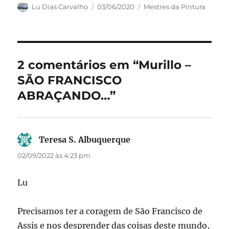
c
st
ai
a
Autor
Publicado
Categorias
Lu Dias Carvalho
03/06/2020
Mestres da Pintura
em
e
o
l
re
b
d
o
o
2 comentários em “Murillo –
o
n
SÃO FRANCISCO
k
ABRAÇANDO…”
Teresa S. Albuquerque
disse:
02/09/2022 às 4:23 pm
Lu
Precisamos ter a coragem de São Francisco de
Assis e nos desprender das coisas deste mundo,