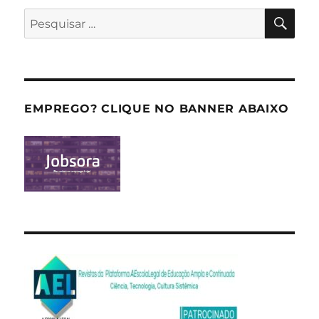
PES
Pesquisar
por:
EMPREGO? CLIQUE NO BANNER ABAIXO