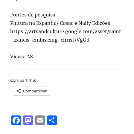
Fontes de pesquisa
Pintura na Espanha/ Cosac e Naify Edições
https://artsandculture.google.com/asset/saint
-francis-embracing-christ/VgGd-
Views: 28
Compartilhe:
Compartilhar
F
M
E
S
a
a
m
h