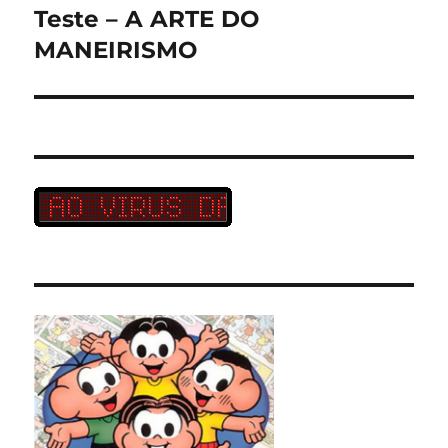
Teste – A ARTE DO
Próximo
post:
MANEIRISMO